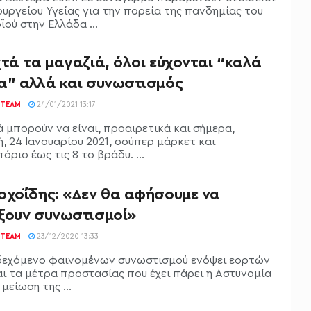
ουργείου Υγείας για την πορεία της πανδημίας του
ού στην Ελλάδα ...
τά τα μαγαζιά, όλοι εύχονται “καλά
α” αλλά και συνωστισμός
TEAM
24/01/2021 13:17
ά μπορούν να είναι, προαιρετικά και σήμερα,
, 24 Ιανουαρίου 2021, σούπερ μάρκετ και
όριο έως τις 8 το βράδυ. ...
οχοΐδης: «Δεν θα αφήσουμε να
ξουν συνωστισμοί»
TEAM
23/12/2020 13:33
δεχόμενο φαινομένων συνωστισμού ενόψει εορτών
αι τα μέτρα προστασίας που έχει πάρει η Αστυνομία
 μείωση της ...