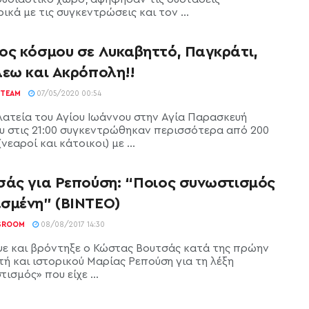
κά με τις συγκεντρώσεις και τον ...
ος κόσμου σε Λυκαβηττό, Παγκράτι,
λεω και Ακρόπολη!!
TEAM
07/05/2020 00:54
λατεία του Αγίου Ιωάννου στην Αγία Παρασκευή
υ στις 21:00 συγκεντρώθηκαν περισσότερα από 200
νεαροί και κάτοικοι) με ...
σάς για Ρεπούση: “Ποιος συνωστισμός
σμένη” (ΒΙΝΤΕΟ)
SROOM
08/08/2017 14:30
ε και βρόντηξε ο Κώστας Βουτσάς κατά της πρώην
τή και ιστορικού Μαρίας Ρεπούση για τη λέξη
ισμός» που είχε ...