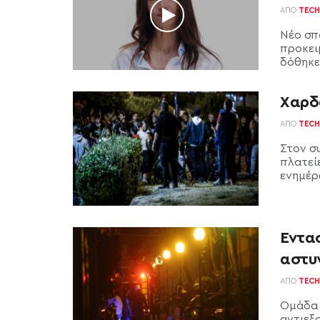
ΑΠΌ
TECH
Νέο σπ
προκει
δόθηκε 
Χαρδ
ΑΠΌ
TECH
Στον σ
πλατεί
ενημέρω
Έντα
αστυ
ΑΠΌ
TECH
Ομάδα 
αντιεξ