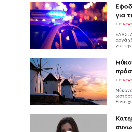
Έφοδ
για 
ΑΠΌ
NEW
ΕΛΑΣ: 
αργά χ
για την
Μύκο
πρόσ
ΑΠΌ
NEW
Μύκονο
ωστόσο
Είναι χ
Κατε
συνω