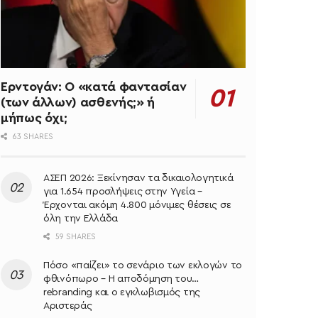
Ερντογάν: Ο «κατά φαντασίαν
(των άλλων) ασθενής;» ή
μήπως όχι;
63 SHARES
ΑΣΕΠ 2026: Ξεκίνησαν τα δικαιολογητικά
για 1.654 προσλήψεις στην Υγεία –
Έρχονται ακόμη 4.800 μόνιμες θέσεις σε
όλη την Ελλάδα
59 SHARES
Πόσο «παίζει» το σενάριο των εκλογών το
φθινόπωρο – Η αποδόμηση του…
rebranding και ο εγκλωβισμός της
Αριστεράς