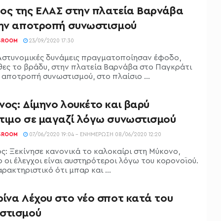
ος της ΕΛΑΣ στην πλατεία Βαρνάβα
την αποτροπή συνωστισμού
SROOM
23/09/2020 17:30
Αστυνομικές δυνάμεις πραγματοποίησαν έφοδο,
θες το βράδυ, στην πλατεία Βαρνάβα στο Παγκράτι
 αποτροπή συνωστισμού, στο πλαίσιο ...
νος: Δίμηνο λουκέτο και βαρύ
τιμο σε μαγαζί λόγω συνωστισμού
SROOM
07/06/2020 19:04 - ΕΝΗΜΈΡΩΣΗ 08/06/2020 12:20
ς: Ξεκίνησε κανονικά το καλοκαίρι στη Μύκονο,
 οι έλεγχοι είναι αυστηρότεροι λόγω του κορονοϊού.
αρακτηριστικό ότι μπαρ και ...
ρίνα Λέχου στο νέο σποτ κατά του
στισμού