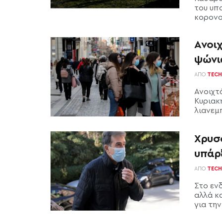
του υπ
κορονοϊ
Ανοιχ
ψώνι
ΑΠΌ
TECH
Ανοιχτ
Κυριακή
λιανεμπ
Χρυσ
υπάρ
ΑΠΌ
TECH
Στο εν
αλλά κ
για την