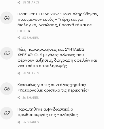
58 SHARES
ΠΛΗΡΩΜΕΣ ΟΣΔΕ 2026: Ποιοι πληρώθηκαν,
ποιοι μένουν εκτός – Τι έρχεται για
Βιολογικά, Δασώσεις, Προανθικά και de
minimis
63 SHARES
Νέες παρακρατήσεις και ΣΥΝΤΑΞΕΙΣ
ΧΗΡΕΙΑΣ: Οι 2 μεγάλες αλλαγές που
φέρνουν αυξήσεις, διαγραφή οφειλών και
νέο τρόπο αποπληρωμής
58 SHARES
Κεραμέως για τις συντάξεις χηρείας:
«Καταργούμε οριστικά τις περικοπές»
56 SHARES
Παραιτήθηκε αιφνιδιαστικά ο
πρωθυπουργός της Μολδαβίας
56 SHARES