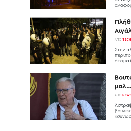
αναφορι
Πλήθ
Αιγά
ΑΠΌ
TECH
Στην π
περίπο
άτομα (
Βουτ
μαλ…
ΑΠΌ
NEW
Άστραψ
βουλευ
«συνωστ