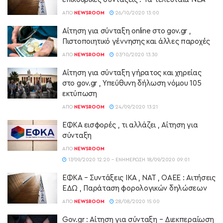
ΑΠΌ
NEWSROOM
26/10/2020 13:00
Αίτηση για σύνταξη online στο gov.gr ,
Πιστοποιητικό γέννησης και άλλες παροχές
ΑΠΌ
NEWSROOM
07/10/2020 13:30
Αίτηση για σύνταξη γήρατος και χηρείας
στο gov.gr , Υπεύθυνη δήλωση νόμου 105
εκτύπωση
ΑΠΌ
NEWSROOM
24/09/2020 13:21
ΕΦΚΑ εισφορές , τι αλλάζει , Αίτηση για
σύνταξη
ΑΠΌ
NEWSROOM
17/09/2020 12:20 - ΕΝΗΜΈΡΩΣΗ 18/09/2020 09:01
ΕΦΚΑ – Συντάξεις ΙΚΑ , ΝΑΤ , ΟΑΕΕ : Αιτήσεις
ΕΔΩ , Παράταση φορολογικών δηλώσεων
ΑΠΌ
NEWSROOM
28/08/2020 15:00
Gov.gr : Αίτηση για σύνταξη – Διεκπεραίωση