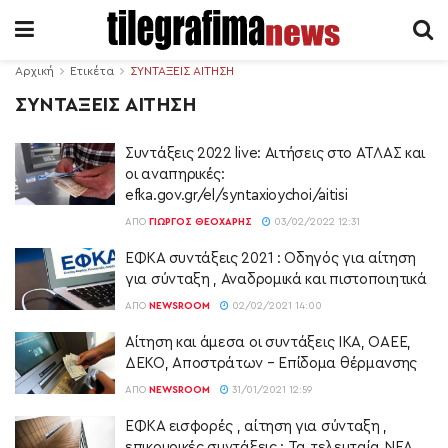
Αρχική
Ετικέτα
ΣΥΝΤΑΞΕΙΣ ΑΙΤΗΣΗ
ΣΥΝΤΑΞΕΙΣ ΑΙΤΗΣΗ
Συντάξεις 2022 live: Αιτήσεις στο ΑΤΛΑΣ και
οι αναπηρικές:
efka.gov.gr/el/syntaxioychoi/aitisi
ΑΠΌ
ΓΙΏΡΓΟΣ ΘΕΟΧΆΡΗΣ
03/02/2022 12:31
ΕΦΚΑ συντάξεις 2021 : Οδηγός για αίτηση
για σύνταξη , Αναδρομικά και πιστοποιητικά
ΑΠΌ
NEWSROOM
02/02/2021 14:00
Αίτηση και άμεσα οι συντάξεις ΙΚΑ, ΟΑΕΕ,
ΔΕΚΟ, Αποστράτων – Επίδομα θέρμανσης
ΑΠΌ
NEWSROOM
31/01/2021 12:59
ΕΦΚΑ εισφορές , αίτηση για σύνταξη ,
επικουρικές συντάξεις : Τα τελευταία ΝΕΑ