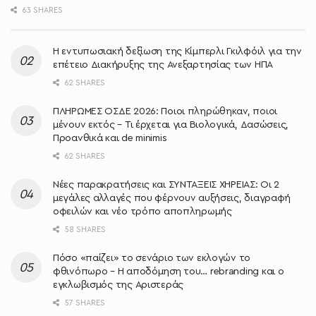
63 SHARES
Η εντυπωσιακή δεξίωση της Κίμπερλι Γκιλφόιλ για την
επέτειο Διακήρυξης της Ανεξαρτησίας των ΗΠΑ
62 SHARES
ΠΛΗΡΩΜΕΣ ΟΣΔΕ 2026: Ποιοι πληρώθηκαν, ποιοι
μένουν εκτός – Τι έρχεται για Βιολογικά, Δασώσεις,
Προανθικά και de minimis
62 SHARES
Νέες παρακρατήσεις και ΣΥΝΤΑΞΕΙΣ ΧΗΡΕΙΑΣ: Οι 2
μεγάλες αλλαγές που φέρνουν αυξήσεις, διαγραφή
οφειλών και νέο τρόπο αποπληρωμής
58 SHARES
Πόσο «παίζει» το σενάριο των εκλογών το
φθινόπωρο – Η αποδόμηση του… rebranding και ο
εγκλωβισμός της Αριστεράς
57 SHARES