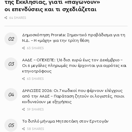
της Εκκλησίας, γιατί «παγώνουν»
οι επενδύσεις και τι σχεδιάζεται
64 SHARES
Δημοσκόπηση Prorata: Σημαντικό προβάδισμα για τη
Ν.Δ. – Η «μάχη» για την τρίτη θέση
63 SHARES
ΑΑΔΕ – ΟΠΕΚΕΠΕ: 1,16 δισ. ευρώ έως τον Δεκέμβριο –
Οι 6 μεγάλες πληρωμές που έρχονται για αγρότες και
κτηνοτρόφους
63 SHARES
ΔΗΛΩΣΕΙΣ 2026: Οι 7 κωδικοί που φέρνουν ελέγχους
από την ΑΑΔΕ – Παράταση ζητούν οι λογιστές, ποιοι
κινδυνεύουν με εξηγήσεις
59 SHARES
Το διπλό μήνυμα Μητσοτάκη στον Ερντογάν
58 SHARES