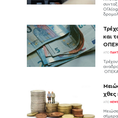
συνταξι
ΟΓΑ(oga
δρομολο
Τρέχο
και τ
ΟΠΕΚ
ΑΠΌ
ΠΑΝΤ
Τρέχουν
αναδρομ
ΟΠΕΚΑ A
Μειώσ
χθες
ΑΠΌ
NEW
Μειώσει
σήμερα