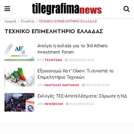
Αρχική
Ετικέτα
ΤΕΧΝΙΚΟ ΕΠΙΜΕΛΗΤΗΡΙΟ ΕΛΛΑΔΑΣ
ΤΕΧΝΙΚΟ ΕΠΙΜΕΛΗΤΗΡΙΟ ΕΛΛΑΔΑΣ
Ανοίγει η αυλαία για το 3rd Athens
Investment Forum
ΑΠΌ
TECHTEAM
09/10/2020 09:13
Εξοικονομώ Κατ’ Οίκον: Τι συνιστά το
Επιμελητήριο Τεχνικών
ΑΠΌ
ΠΑΝΤΕΛΉΣ ΧΑΡΙΤΆΚΗΣ
13/11/2017 15:03
Εκλογές ΤΕΕ-Αποτελέσματα: Σάρωσε η ΝΔ
ΑΠΌ
NEWSROOM
21/11/2016 09:40