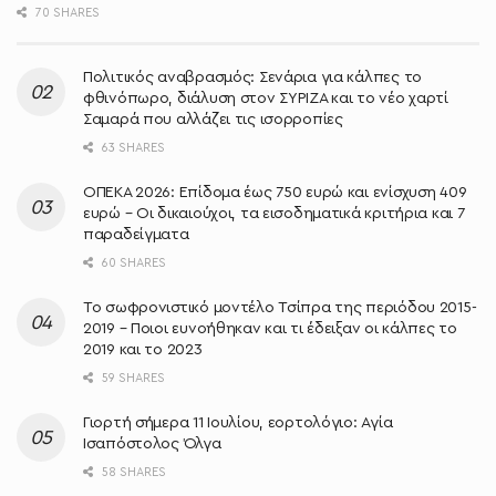
70 SHARES
Πολιτικός αναβρασμός: Σενάρια για κάλπες το
φθινόπωρο, διάλυση στον ΣΥΡΙΖΑ και το νέο χαρτί
Σαμαρά που αλλάζει τις ισορροπίες
63 SHARES
ΟΠΕΚΑ 2026: Επίδομα έως 750 ευρώ και ενίσχυση 409
ευρώ – Οι δικαιούχοι, τα εισοδηματικά κριτήρια και 7
παραδείγματα
60 SHARES
Το σωφρονιστικό μοντέλο Τσίπρα της περιόδου 2015-
2019 – Ποιοι ευνοήθηκαν και τι έδειξαν οι κάλπες το
2019 και το 2023
59 SHARES
Γιορτή σήμερα 11 Ιουλίου, εορτολόγιο: Αγία
Ισαπόστολος Όλγα
58 SHARES