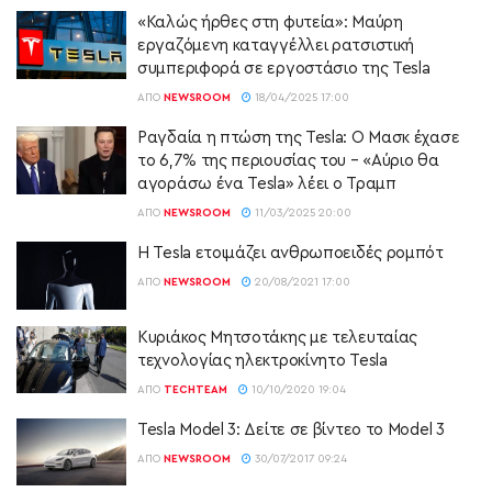
«Καλώς ήρθες στη φυτεία»: Μαύρη
εργαζόμενη καταγγέλλει ρατσιστική
συμπεριφορά σε εργοστάσιο της Tesla
ΑΠΌ
NEWSROOM
18/04/2025 17:00
Ραγδαία η πτώση της Tesla: O Μασκ έχασε
το 6,7% της περιουσίας του – «Αύριο θα
αγοράσω ένα Tesla» λέει ο Τραμπ
ΑΠΌ
NEWSROOM
11/03/2025 20:00
Η Tesla ετοιμάζει ανθρωποειδές ρομπότ
ΑΠΌ
NEWSROOM
20/08/2021 17:00
Κυριάκος Μητσοτάκης με τελευταίας
τεχνολογίας ηλεκτροκίνητο Tesla
ΑΠΌ
TECHTEAM
10/10/2020 19:04
Tesla Model 3: Δείτε σε βίντεο το Model 3
ΑΠΌ
NEWSROOM
30/07/2017 09:24