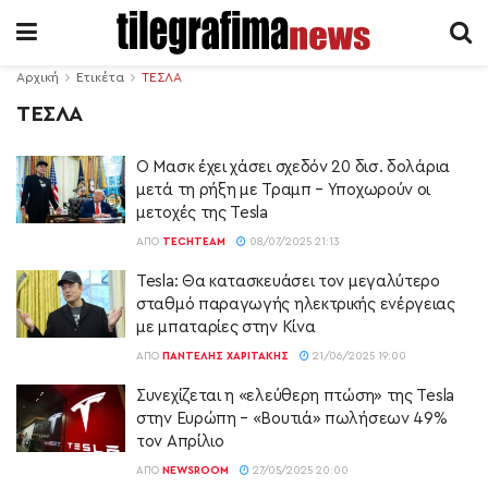
Αρχική
Ετικέτα
ΤΕΣΛΑ
ΤΕΣΛΑ
Ο Μασκ έχει χάσει σχεδόν 20 δισ. δολάρια
μετά τη ρήξη με Τραμπ – Υποχωρούν οι
μετοχές της Tesla
ΑΠΌ
TECHTEAM
08/07/2025 21:13
Tesla: Θα κατασκευάσει τον μεγαλύτερο
σταθμό παραγωγής ηλεκτρικής ενέργειας
με μπαταρίες στην Κίνα
ΑΠΌ
ΠΑΝΤΕΛΉΣ ΧΑΡΙΤΆΚΗΣ
21/06/2025 19:00
Συνεχίζεται η «ελεύθερη πτώση» της Tesla
στην Ευρώπη – «Βουτιά» πωλήσεων 49%
τον Απρίλιο
ΑΠΌ
NEWSROOM
27/05/2025 20:00