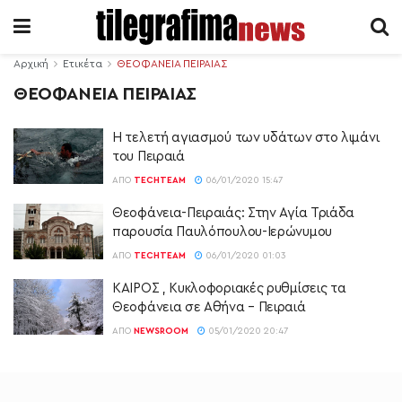
Αρχική
Ετικέτα
ΘΕΟΦΑΝΕΙΑ ΠΕΙΡΑΙΑΣ
ΘΕΟΦΑΝΕΙΑ ΠΕΙΡΑΙΑΣ
H τελετή αγιασμού των υδάτων στο λιμάνι
του Πειραιά
ΑΠΌ
TECHTEAM
06/01/2020 15:47
Θεοφάνεια-Πειραιάς: Στην Αγία Τριάδα
παρουσία Παυλόπουλου-Ιερώνυμου
ΑΠΌ
TECHTEAM
06/01/2020 01:03
ΚΑΙΡΟΣ , Κυκλοφοριακές ρυθμίσεις τα
Θεοφάνεια σε Αθήνα – Πειραιά
ΑΠΌ
NEWSROOM
05/01/2020 20:47