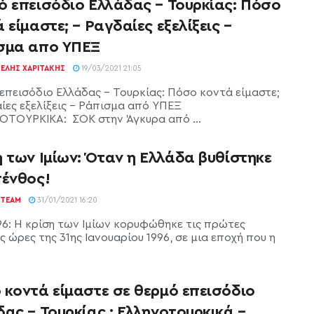
ό επεισόδιο Ελλάδας – Τουρκίας: Πόσο
 είμαστε; – Ραγδαίες εξελίξεις –
σμα απο ΥΠΕΞ
ΕΛΉΣ ΧΑΡΙΤΆΚΗΣ
19/03/2021 21:05
επεισόδιο Ελλάδας - Τουρκίας: Πόσο κοντά είμαστε;
αίες εξελίξεις - Ράπισμα από ΥΠΕΞ
ΤΟΥΡΚΙΚΑ: ΣΟΚ στην Άγκυρα από ...
 των Ιμίων: Όταν η Ελλάδα βυθίστηκε
πένθος!
TEAM
31/01/2021 16:20
996: Η κρίση των Ιμίων κορυφώθηκε τις πρώτες
 ώρες της 31ης Ιανουαρίου 1996, σε μια εποχή που η
 κοντά είμαστε σε θερμό επεισόδιο
ας – Τουρκίας ; Ελληνοτουρκικά –