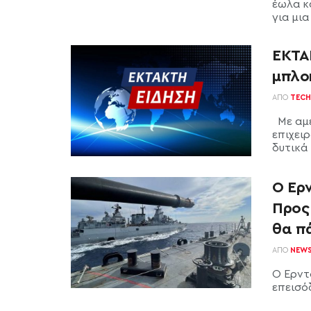
έωλα κα
για μια
ΕΚΤΑ
μπλο
ΑΠΌ
TECH
Με αμε
επιχει
δυτικά 
Ο Ερν
Προς 
θα πά
ΑΠΌ
NEW
Ο Ερντ
επεισόδ