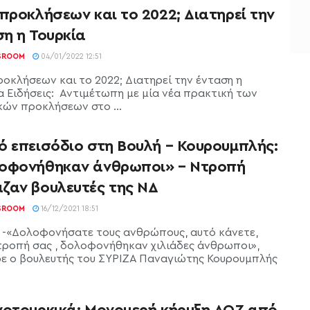
προκλήσεων και το 2022; Διατηρεί την
ση η Τουρκία
SROOM
04/01/2022 12:51
ροκλήσεων και το 2022; Διατηρεί την ένταση η
α Ειδήσεις: Αντιμέτωπη με μία νέα πρακτική των
κών προκλήσεων στο ...
ό επεισόδιο στη Βουλή – Κουρουμπλής:
οφονήθηκαν άνθρωποι» – Ντροπή
ζαν βουλευτές της ΝΔ
SROOM
16/12/2021 18:51
-«Δολοφονήσατε τους ανθρώπους, αυτό κάνετε,
ντροπή σας , δολοφονήθηκαν χιλιάδες άνθρωποι»,
ε ο βουλευτής του ΣΥΡΙΖΑ Παναγιώτης Κουρουμπλής
νοτουρκικά: Μονομερή κήρυξη ΑΟΖ από