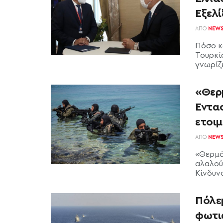
Εξελί
ΑΠΌ
NEW
Πόσο κ
Τουρκί
γνωρίζε
«Θερ
Έντασ
ετοιμ
ΑΠΌ
NEW
«Θερμό
αλαλού
Κίνδυν
Πόλε
φωτι