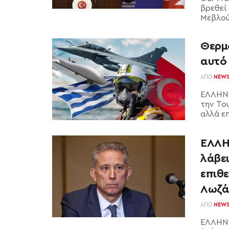
βρεθεί
Μεβλούτ
Θερμό
αυτό 
ΑΠΌ
NEW
ΕΛΛΗΝΟ
την Του
αλλά επ
ΕΛΛΗ
λάβει
επιθε
Λωζά
ΑΠΌ
NEW
ΕΛΛΗΝΟ