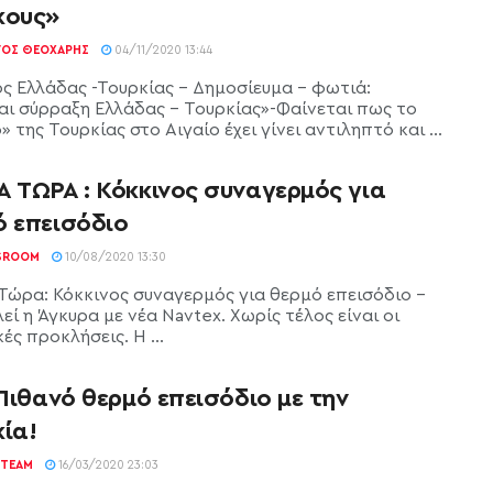
κους»
ΓΟΣ ΘΕΟΧΆΡΗΣ
04/11/2020 13:44
ς Ελλάδας -Τουρκίας – Δημοσίευμα – φωτιά:
αι σύρραξη Ελλάδας – Τουρκίας»-Φαίνεται πως το
» της Τουρκίας στο Αιγαίο έχει γίνει αντιληπτό και ...
Α ΤΩΡΑ : Κόκκινος συναγερμός για
ό επεισόδιο
SROOM
10/08/2020 13:30
Τώρα: Κόκκινος συναγερμός για θερμό επεισόδιο -
ί η Άγκυρα με νέα Navtex. Χωρίς τέλος είναι οι
ές προκλήσεις. Η ...
 Πιθανό θερμό επεισόδιο με την
ία!
TEAM
16/03/2020 23:03