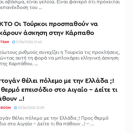
ι αβάσιμα, είναι γελοία. Είναι φανερό ότι πρόκειται
 επανέκδοση του ...
ΚΤΟ Οι Τούρκοι προσπαθούν να
κάρουν άσκηση στην Κάρπαθο
TEAM
11/06/2022 21:40
ίωτους ρυθμούς συνεχίζει η Τουρκία τις προκλήσεις,
ρώντας αυτή τη φορά να μπλοκάρει ελληνική άσκηση
της Καρπάθου. ...
τογάν θέλει πόλεμο με την Ελλάδα ;!
θερμό επεισόδιο στο Αιγαίο – Δείτε τι
θουν ..!
SROOM
10/06/2022 12:09
ογάν θέλει πόλεμο με την Ελλάδα ;! Προς θερμό
ιο στο Αιγαίο - Δείτε τι θα πάθουν ..! - ...