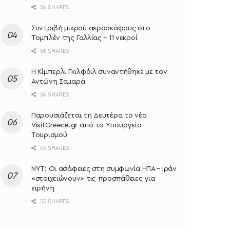
56 SHARES
Συντριβή μικρού αεροσκάφους στο
Τομπλέν της Γαλλίας – 11 νεκροί
56 SHARES
Η Κίμπερλι Γκιλφόιλ συναντήθηκε με τον
Αντώνη Σαμαρά
56 SHARES
Παρουσιάζεται τη Δευτέρα το νέο
VisitGreece.gr από το Υπουργείο
Τουρισμού
55 SHARES
NYT: Οι ασάφειες στη συμφωνία ΗΠΑ – Ιράν
«στοιχειώνουν» τις προσπάθειες για
ειρήνη
55 SHARES