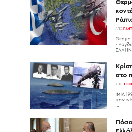
Θερμ
κοντά
Ράπι
ΑΠΌ
ΠΑΝΤ
Θερμό 
- Ραγδ
ΕΛΛΗΝΟ
Κρίση
στο 
ΑΠΌ
TECH
ΙΜΙΑ 1
πρωινές
...
Πόσο
Ελλάδ