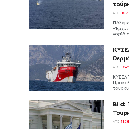
τούρ
ΑΠΌ
ΓΙΏΡ
Πόλεμο
«Έρχετ
«σχέδιο
ΚΥΣΕ
θερμ
ΑΠΌ
NEW
ΚΥΣΕΑ 
Προκαλε
τουρκικ
Bild:
Τουρκ
ΑΠΌ
TECH