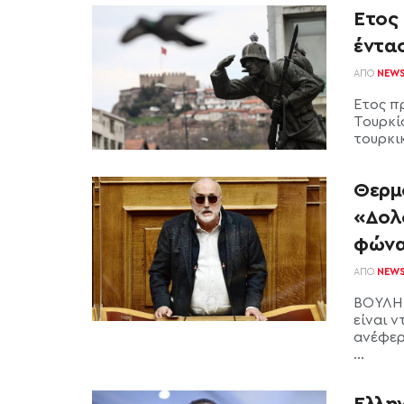
Έτος 
έντα
ΑΠΌ
NEW
Έτος π
Τουρκί
τουρκι
Θερμ
«Δολ
φώνα
ΑΠΌ
NEW
ΒΟΥΛΗ 
είναι 
ανέφερ
...
Ελλη