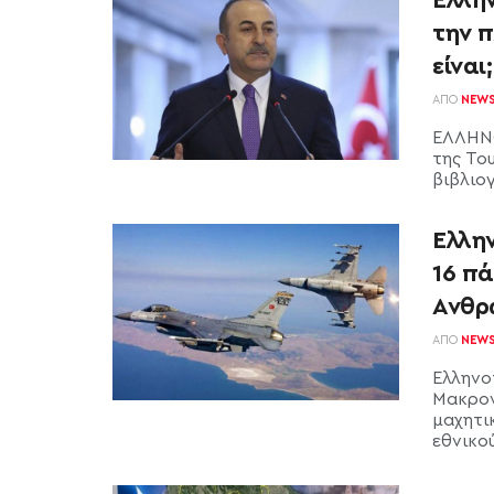
την π
είναι;
ΑΠΌ
NEW
ΕΛΛΗΝΟ
της Του
βιβλιογ
Ελλην
16 π
Ανθρ
ΑΠΌ
NEW
Ελληνο
Μακρον
μαχητι
εθνικού