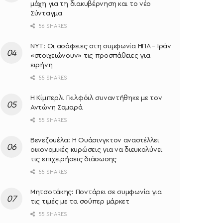
μάχη για τη διακυβέρνηση και το νέο
Σύνταγμα
56 SHARES
NYT: Οι ασάφειες στη συμφωνία ΗΠΑ – Ιράν
«στοιχειώνουν» τις προσπάθειες για
ειρήνη
55 SHARES
Η Κίμπερλι Γκιλφόιλ συναντήθηκε με τον
Αντώνη Σαμαρά
55 SHARES
Βενεζουέλα: Η Ουάσινγκτον αναστέλλει
οικονομικές κυρώσεις για να διευκολύνει
τις επιχειρήσεις διάσωσης
55 SHARES
Μητσοτάκης: Ποντάρει σε συμφωνία για
τις τιμές με τα σούπερ μάρκετ
55 SHARES