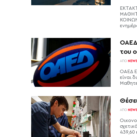
ΕΚΤΑΚΤ
ΜΑΘΗΤΕ
ΚΟΙΝΩΝ
ενημέρω
ΟΑΕΔ
του o
ΑΠΌ
NEW
ΟΑΕΔ Ε
είναι 
Μαθητεί
Θέσει
ΑΠΌ
NEW
Οικονο
σχετικά
439,60 