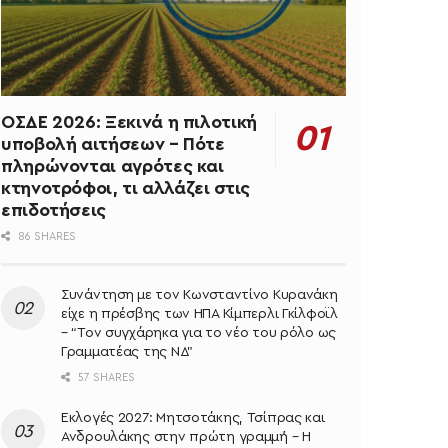
ΟΣΔΕ 2026: Ξεκινά η πιλοτική
υποβολή αιτήσεων – Πότε
πληρώνονται αγρότες και
κτηνοτρόφοι, τι αλλάζει στις
επιδοτήσεις
86 SHARES
Συνάντηση με τον Κωνσταντίνο Κυρανάκη
είχε η πρέσβης των ΗΠΑ Κίμπερλι Γκίλφοϊλ
– “Τον συγχάρηκα για το νέο του ρόλο ως
Γραμματέας της ΝΔ”
57 SHARES
Εκλογές 2027: Μητσοτάκης, Τσίπρας και
Ανδρουλάκης στην πρώτη γραμμή – Η