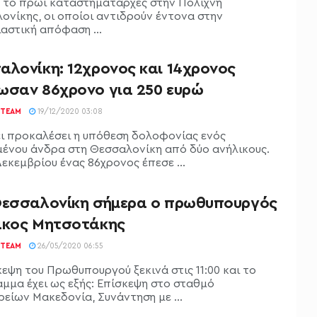
 το πρωί καταστηματάρχες στην Πολίχνη
ονίκης, οι οποίοι αντιδρούν έντονα στην
αστική απόφαση ...
αλονίκη: 12χρονος και 14χρονος
ωσαν 86χρονο για 250 ευρώ
TEAM
19/12/2020 03:08
ει προκαλέσει η υπόθεση δολοφονίας ενός
μένου άνδρα στη Θεσσαλονίκη από δύο ανήλικους.
Δεκεμβρίου ένας 86χρονος έπεσε ...
Θεσσαλονίκη σήμερα ο πρωθυπουργός
άκος Μητσοτάκης
TEAM
26/05/2020 06:55
κεψη του Πρωθυπουργού ξεκινά στις 11:00 και το
μμα έχει ως εξής: Επίσκεψη στο σταθμό
είων Μακεδονία, Συνάντηση με ...