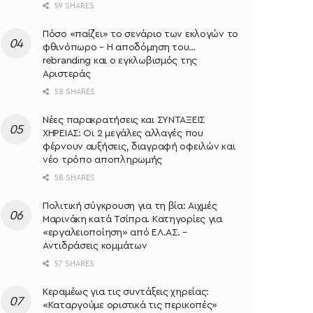
59 SHARES
Πόσο «παίζει» το σενάριο των εκλογών το
φθινόπωρο – Η αποδόμηση του…
rebranding και ο εγκλωβισμός της
Αριστεράς
58 SHARES
Νέες παρακρατήσεις και ΣΥΝΤΑΞΕΙΣ
ΧΗΡΕΙΑΣ: Οι 2 μεγάλες αλλαγές που
φέρνουν αυξήσεις, διαγραφή οφειλών και
νέο τρόπο αποπληρωμής
58 SHARES
Πολιτική σύγκρουση για τη βία: Αιχμές
Μαρινάκη κατά Τσίπρα. Κατηγορίες για
«εργαλειοποίηση» από ΕΛ.ΑΣ. –
Αντιδράσεις κομμάτων
57 SHARES
Κεραμέως για τις συντάξεις χηρείας:
«Καταργούμε οριστικά τις περικοπές»