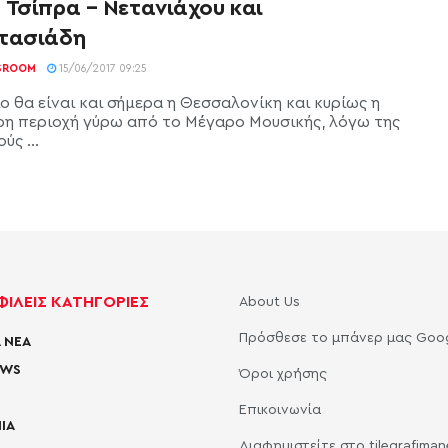
 Τσίπρα – Νετανιάχου και
τασιάδη
SROOM
15/06/2017 09:25
ο θα είναι και σήμερα η Θεσσαλονίκη και κυρίως η
ρη περιοχή γύρω από το Μέγαρο Μουσικής, λόγω της
ύς ...
ΙΛΕΙΣ ΚΑΤΗΓΟΡΙΕΣ
About Us
Πρόσθεσε το μπάνερ μας Goo
 ΝΕΑ
EWS
Όροι χρήσης
Επικοινωνία
ΙΑ
Διαφημιστείτε στο tilegrafima