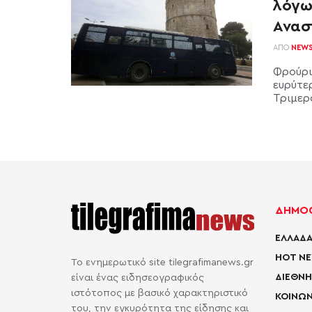
λόγω
Ανασ
ΑΠΌ
NEW
Φρούρι
ευρύτε
Τριμερο
ΔΗΜΟΦ
ΕΛΛΑΔΑ
HOT N
Το ενημερωτικό site tilegrafimanews.gr
ΔΙΕΘΝΗ
είναι ένας ειδησεογραφικός
ιστότοπος με βασικό χαρακτηριστικό
ΚΟΙΝΩΝ
του, την εγκυρότητα της είδησης και