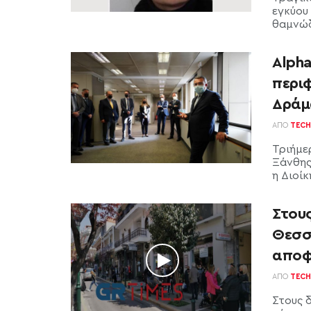
εγκύου
θαμνώδη
Alpha
περι
Δράμ
ΑΠΌ
TECH
Τριήμε
Ξάνθης
η Διοίκ
Στου
Θεσσ
αποφ
ΑΠΌ
TECH
Στους 