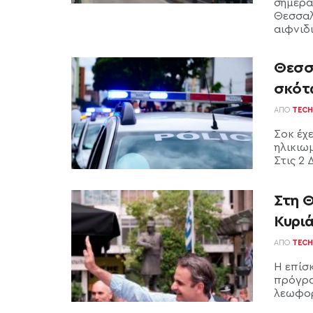
σήμερα
Θεσσαλ
αιφνιδι
Θεσσ
σκότ
ΑΠΌ
TECH
Σοκ έχ
ηλικιω
Στις 2 
Στη 
Κυρι
ΑΠΌ
TECH
Η επίσ
πρόγρα
λεωφορ