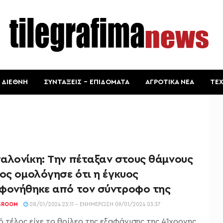
ΔΙΕΘΝΗ
ΣΥΝΤΑΞΕΙΣ – ΕΠΙΔΟΜΑΤΑ
ΑΓΡΟΤΙΚΑ ΝΕΑ
ΤΕ
αλονίκη: Την πέταξαν στους θάμνους
ος ομολόγησε ότι η έγκυος
φονήθηκε από τον σύντροφο της
SROOM
08/01/2024 23:11 - ΕΝΗΜΈΡΩΣΗ 09/01/2024 03:37
ό τέλος είχε το θρίλερ της εξαφάνισης της 41χρονης