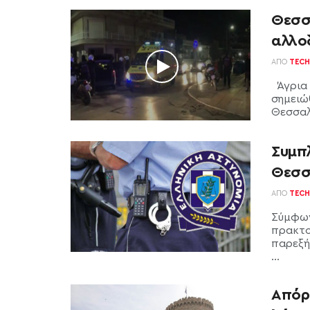
Θεσσ
αλλο
ΑΠΌ
TECH
Άγρια 
σημειώ
Θεσσαλο
Συμπ
Θεσσ
ΑΠΌ
TECH
Σύμφων
πρακτο
παρεξή
...
Απόρ