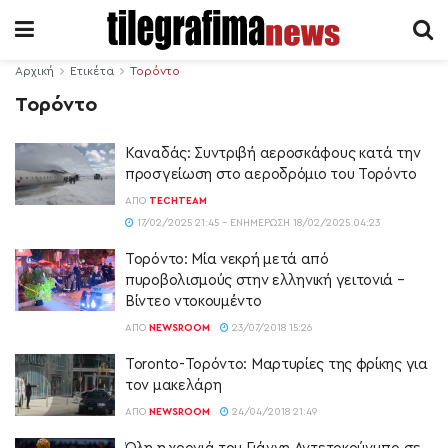
Αρχική
Ετικέτα
Τορόντο
Τορόντο
Καναδάς: Συντριβή αεροσκάφους κατά την
προσγείωση στο αεροδρόμιο του Τορόντο
ΑΠΌ
TECHTEAM
17/02/2025 21:45 - ΕΝΗΜΈΡΩΣΗ 18/02/2025 04:23
Τορόντο: Μία νεκρή μετά από
πυροβολισμούς στην ελληνική γειτονιά –
Βίντεο ντοκουμέντο
ΑΠΌ
NEWSROOM
23/07/2018 15:26
Toronto-Τορόντο: Μαρτυρίες της φρίκης για
τον μακελάρη
ΑΠΌ
NEWSROOM
24/04/2018 21:49