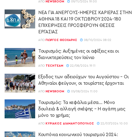
ΑΠΌ
NEWSROOM
09/11/2024 19:00
ΝΕΑ ΓΙΑ ΑΝΕΡΓΟΥΣ-ΗΜΕΡΕΣ ΚΑΡΙΕΡΑΣ ΣΤΗΝ
ΑΘΗΝΑ 18 ΚΑΙ 19 ΟΚΤΩΒΡΙΟΥ 2024-180
ΕΠΙΧΕΙΡΗΣΕΙΣ ΠΡΟΣΦΕΡΟΥΝ ΘΕΣΕΙΣ
ΕΡΓΑΣΙΑΣ
ΑΠΌ
ΓΙΏΡΓΟΣ ΘΕΟΧΆΡΗΣ
08/10/2024 08:02
Τουρισμός: Αυξημένες οι αφίξεις και οι
διανυκτερεύσεις τον Ιούνιο
ΑΠΌ
TECHTEAM
22/08/2024 19:11
Έξοδος των αδειούχων του Αυγούστου – Οι
Αθηναίοι φεύγουν, οι τουρίστες έρχονται
ΑΠΌ
NEWSROOM
05/08/2024 11:00
Τουρισμός: Τα κεφάλια μέσα… Μόνο
δουλειά & αλλαγή σκέψης – Η αγάπη μας
μόνο το χρήμα;
ΑΠΌ
ΚΥΡΙΆΚΟΣ ΔΙΑΜΑΝΤΌΠΟΥΛΟΣ
22/07/2024 10:00
Κουπόνια κοινωνικού τουρισμού 2024: