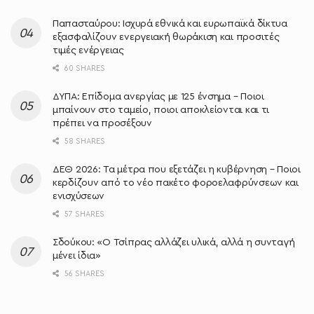
Παπασταύρου: Ισχυρά εθνικά και ευρωπαϊκά δίκτυα
εξασφαλίζουν ενεργειακή θωράκιση και προσιτές
τιμές ενέργειας
60 SHARES
ΔΥΠΑ: Επίδομα ανεργίας με 125 ένσημα – Ποιοι
μπαίνουν στο ταμείο, ποιοι αποκλείονται και τι
πρέπει να προσέξουν
58 SHARES
ΔΕΘ 2026: Τα μέτρα που εξετάζει η κυβέρνηση – Ποιοι
κερδίζουν από το νέο πακέτο φοροελαφρύνσεων και
ενισχύσεων
57 SHARES
Σδούκου: «Ο Τσίπρας αλλάζει υλικά, αλλά η συνταγή
μένει ίδια»
56 SHARES