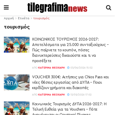
Αρχική
Ετικέτα
τουρισμός
τουρισμός
ΚΟΙΝΩΝΙΚΟΣ ΤΟΥΡΙΣΜΟΣ 2026-2027:
Αποτελέσματα για 25.000 συνταξιούχους –
Πώς παίρνετε το κουπόνι, πόσες
διανυκτερεύσεις δικαιούστε και τι να
προσέξετε
ΑΠΌ
ΚΑΤΕΡΊΝΑ ΘΕΟΧΆΡΗ
03/06/2026 15:02
VOUCHER 300€: Αιτήσεις για Chios Pass και
νέες θέσεις εργασίας από ΔΥΠΑ – Ποιοι
κερδίζουν χρήματα και διακοπές
ΑΠΌ
ΚΑΤΕΡΊΝΑ ΘΕΟΧΆΡΗ
13/05/2026 17:02
Κοινωνικός Τουρισμός ΔΥΠΑ 2026-2027: Η
Τελική Ευθεία για τα Vouchers – Πότε
Αναμένονται οι Οριστικοί Πίνακες