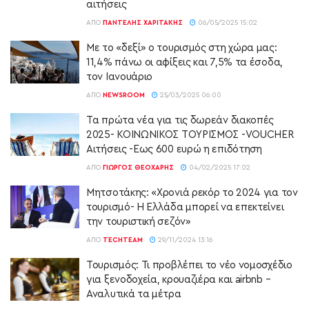
αιτήσεις
ΑΠΌ
ΠΑΝΤΕΛΉΣ ΧΑΡΙΤΆΚΗΣ
06/05/2025 15:02
Με το «δεξί» ο τουρισμός στη χώρα μας:
11,4% πάνω οι αφίξεις και 7,5% τα έσοδα,
τον Ιανουάριο
ΑΠΌ
NEWSROOM
25/03/2025 06:00
Τα πρώτα νέα για τις δωρεάν διακοπές
2025- ΚΟΙΝΩΝΙΚΟΣ ΤΟΥΡΙΣΜΟΣ -VOUCHER
Αιτήσεις -Εως 600 ευρώ η επιδότηση
ΑΠΌ
ΓΙΏΡΓΟΣ ΘΕΟΧΆΡΗΣ
04/02/2025 17:02
Μητσοτάκης: «Χρονιά ρεκόρ το 2024 για τον
τουρισμό- Η Ελλάδα μπορεί να επεκτείνει
την τουριστική σεζόν»
ΑΠΌ
TECHTEAM
29/11/2024 13:16
Τουρισμός: Τι προβλέπει το νέο νομοσχέδιο
για ξενοδοχεία, κρουαζιέρα και airbnb –
Αναλυτικά τα μέτρα