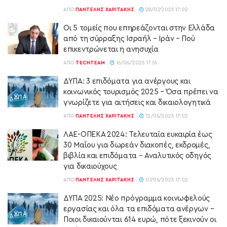
ΑΠΌ
ΠΑΝΤΕΛΉΣ ΧΑΡΙΤΆΚΗΣ
28/07/2025 17:02
Οι 5 τομείς που επηρεάζονται στην Ελλάδα
από τη σύρραξης Ισραήλ – Ιράν – Πού
επικεντρώνεται η ανησυχία
ΑΠΌ
TECHTEAM
16/06/2025 17:55
ΔΥΠΑ: 3 επιδόματα για ανέργους και
κοινωνικός τουρισμός 2025 – Όσα πρέπει να
γνωρίζετε για αιτήσεις και δικαιολογητικά
ΑΠΌ
ΠΑΝΤΕΛΉΣ ΧΑΡΙΤΆΚΗΣ
12/05/2025 17:02
ΛΑΕ-ΟΠΕΚΑ 2024: Τελευταία ευκαιρία έως
30 Μαΐου για δωρεάν διακοπές, εκδρομές,
βιβλία και επιδόματα – Αναλυτικός οδηγός
για δικαιούχους
ΑΠΌ
ΠΑΝΤΕΛΉΣ ΧΑΡΙΤΆΚΗΣ
07/05/2025 17:02
ΔΥΠΑ 2025: Νέο πρόγραμμα κοινωφελούς
εργασίας και όλα τα επιδόματα ανέργων –
Ποιοι δικαιούνται 614 ευρώ, πότε ξεκινούν οι