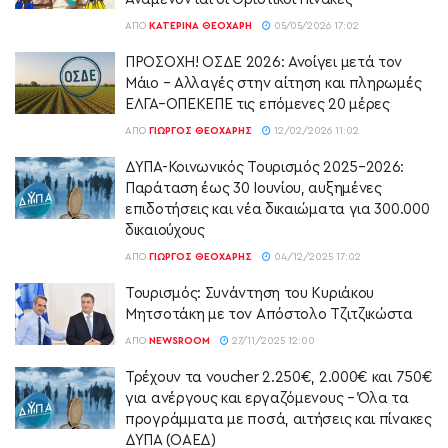
ΑΠΌ
ΚΑΤΕΡΊΝΑ ΘΕΟΧΆΡΗ
05/05/2026 17:02
ΠΡΟΣΟΧΗ! ΟΣΔΕ 2026: Ανοίγει μετά τον
Μάιο – Αλλαγές στην αίτηση και πληρωμές
ΕΛΓΑ–ΟΠΕΚΕΠΕ τις επόμενες 20 μέρες
ΑΠΌ
ΓΙΏΡΓΟΣ ΘΕΟΧΆΡΗΣ
12/02/2026 11:02
ΔΥΠΑ-Κοινωνικός Τουρισμός 2025–2026:
Παράταση έως 30 Ιουνίου, αυξημένες
επιδοτήσεις και νέα δικαιώματα για 300.000
δικαιούχους
ΑΠΌ
ΓΙΏΡΓΟΣ ΘΕΟΧΆΡΗΣ
04/12/2025 17:02
Τουρισμός: Συνάντηση του Κυριάκου
Μητσοτάκη με τον Απόστολο Τζιτζικώστα
ΑΠΌ
NEWSROOM
27/11/2025 12:00
Τρέχουν τα voucher 2.250€, 2.000€ και 750€
για ανέργους και εργαζόμενους – Όλα τα
προγράμματα με ποσά, αιτήσεις και πίνακες
ΔΥΠΑ (ΟΑΕΔ)