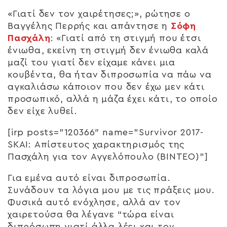
«Γιατί δεν τον χαιρέτησες;», ρώτησε ο
Βαγγέλης Περρής και απάντησε η
Σόφη
Πασχάλη
: «Γιατί από τη στιγμή που έτσι
ένιωθα, εκείνη τη στιγμή δεν ένιωθα καλά
μαζί του γιατί δεν είχαμε κάνει μια
κουβέντα, θα ήταν διπροσωπία να πάω να
αγκαλιάσω κάποιον που δεν έχω μεν κάτι
προσωπικό, αλλά η μάζα έχει κάτι, το οποίο
δεν είχε λυθεί.
[irp posts=”120366″ name=”Survivor 2017-
SKAI: Απίστευτος χαρακτηρισμός της
Πασχάλη για τον Αγγελόπουλο (ΒΙΝΤΕΟ)”]
Για εμένα αυτό είναι διπροσωπία.
Συνάδουν τα λόγια μου με τις πράξεις μου.
Φυσικά αυτό ενόχλησε, αλλά αν τον
χαιρετούσα θα λέγανε “τώρα είναι
διπρόσωπη γιατί άλλα λέει και τον