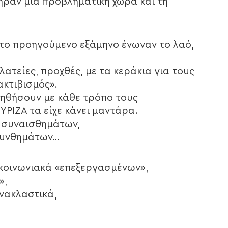
πήραν μια προβληματική χώρα και τη
 το προηγούμενο εξάμηνο ένωναν το λαό,
λατείες, προχθές, με τα κεράκια για τους
ακτιβισμός».
οηθήσουν με κάθε τρόπο τους
ΥΡΙΖΑ τα είχε κάνει μαντάρα.
 συναισθημάτων,
συνθημάτων…
ικοινωνιακά «επεξεργασμένων»,
»,
ανακλαστικά,