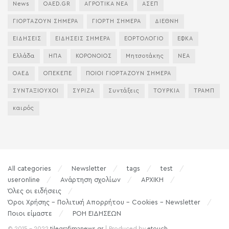
News
OAED.GR
ΑΓΡΟΤΙΚΑ ΝΕΑ
ΑΣΕΠ
ΓΙΟΡΤΑΖΟΥΝ ΣΗΜΕΡΑ
ΓΙΟΡΤΗ ΣΗΜΕΡΑ
ΔΙΕΘΝΗ
ΕΙΔΗΣΕΙΣ
ΕΙΔΗΣΕΙΣ ΣΗΜΕΡΑ
ΕΟΡΤΟΛΟΓΙΟ
ΕΦΚΑ
Ελλάδα
ΗΠΑ
ΚΟΡΟΝΟΙΟΣ
Μητσοτάκης
ΝΕΑ
ΟΑΕΔ
ΟΠΕΚΕΠΕ
ΠΟΙΟΙ ΓΙΟΡΤΑΖΟΥΝ ΣΗΜΕΡΑ
ΣΥΝΤΑΞΙΟΥΧΟΙ
ΣΥΡΙΖΑ
Συντάξεις
ΤΟΥΡΚΙΑ
ΤΡΑΜΠ
καιρός
All categories
Newsletter
tags
test
useronline
Ανάρτηση σχολίων
ΑΡΧΙΚΗ
Όλες οι ειδήσεις
Όροι Χρήσης – Πολιτική Απορρήτου – Cookies – Newsletter
Ποιοι είμαστε
ΡΟΗ ΕΙΔΗΣΕΩΝ
© 2015 - 2022
tilegrafimanews.gr
| Produced by
etouch