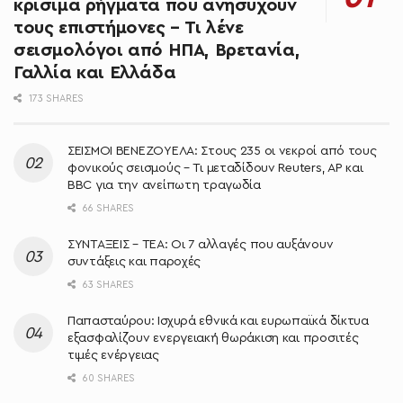
κρίσιμα ρήγματα που ανησυχούν
τους επιστήμονες – Τι λένε
σεισμολόγοι από ΗΠΑ, Βρετανία,
Γαλλία και Ελλάδα
173 SHARES
ΣΕΙΣΜΟΙ ΒΕΝΕΖΟΥΕΛΑ: Στους 235 οι νεκροί από τους
φονικούς σεισμούς – Τι μεταδίδουν Reuters, AP και
BBC για την ανείπωτη τραγωδία
66 SHARES
ΣΥΝΤΑΞΕΙΣ – ΤΕΑ: Οι 7 αλλαγές που αυξάνουν
συντάξεις και παροχές
63 SHARES
Παπασταύρου: Ισχυρά εθνικά και ευρωπαϊκά δίκτυα
εξασφαλίζουν ενεργειακή θωράκιση και προσιτές
τιμές ενέργειας
60 SHARES