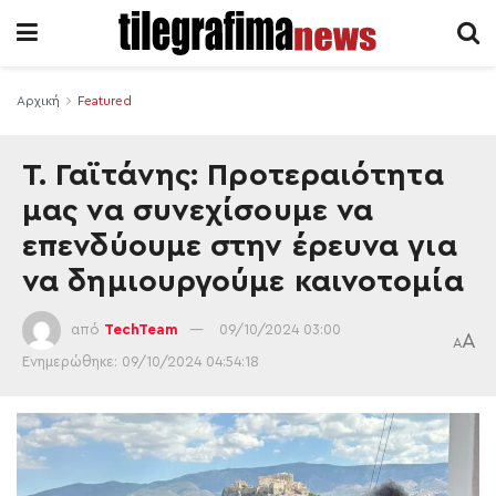
Αρχική
Featured
Τ. Γαϊτάνης: Προτεραιότητα
μας να συνεχίσουμε να
επενδύουμε στην έρευνα για
να δημιουργούμε καινοτομία
από
TechTeam
09/10/2024 03:00
A
A
Ενημερώθηκε: 09/10/2024 04:54:18