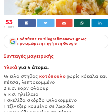
53
SHARES
Πρόσθεσε το
tilegrafimanews.gr
ως
προτιμώμενη πηγή στη Google
Συνταγές μαγειρικής
Υλικά
για 4 άτομα.
½ κιλό στήθος
κοτόπουλο
χωρίς κόκαλα και
πέτσα, λεπτοκομμένο
2 κ.σ. κορν φλάουρ
4 κ.σ. ηλιέλαιο
1 σκελίδα σκόρδο ψιλοκομμένο
1 τζίντζερ κομμένο σε λωρίδες