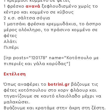
1 κρεμμύδι κομμένο σε φέτες
1 φρέσκο
ανανά
ξεφλουδισμένο χωρίς το
κέντρο και κομμένο σε κύβους
2 κ.σ. σάλτσα σόγια
1 ματσάκι φρέσκα κρεμμυδάκια, το άσπρο
μέρος ολόκληρο, το πράσινο κομμένο σε
φέτες
Αλάτι
Πιπέρι
[irp posts=”120178″ name=”Κοτόπουλο με
πιπεριές και γάλα καρύδας”]
Εκτέλεση
Όπως αναφέρει το
botrini.gr
βάζουμε τις
φέτες κοτόπουλου στο κορν φλάουρ και
τηγανίζουμε σε καυτό ελαιόλαδο μέχρι να
μαλακώσει.
Βγάζουμε και κρατάμε στην άκρη στη ζέστη.