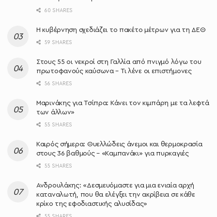
60 SHARES
Η κυβέρνηση σχεδιάζει το πακέτο μέτρων για τη ΔΕΘ
59 SHARES
Στους 55 οι νεκροί στη Γαλλία από πνιγμό λόγω του
πρωτοφανούς καύσωνα – Τι λένε οι επιστήμονες
56 SHARES
Μαρινάκης για Τσίπρα: Κάνει τον κιμπάρη με τα λεφτά
των άλλων»
55 SHARES
Καιρός σήμερα: Θυελλώδεις άνεμοι και θερμοκρασία
στους 36 βαθμούς – «Καμπανάκι» για πυρκαγιές
55 SHARES
Ανδρουλάκης: «Δεσμευόμαστε για μια ενιαία αρχή
καταναλωτή, που θα ελέγξει την ακρίβεια σε κάθε
κρίκο της εφοδιαστικής αλυσίδας»
55 SHARES