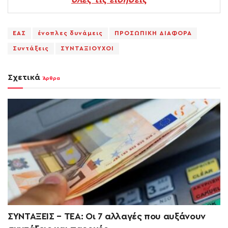
ΕΑΣ
ένοπλες δυνάμεις
ΠΡΟΣΩΠΙΚΗ ΔΙΑΦΟΡΑ
Συντάξεις
ΣΥΝΤΑΞΙΟΥΧΟΙ
Σχετικά
Άρθρα
ΣΥΝΤΑΞΕΙΣ – ΤΕΑ: Οι 7 αλλαγές που αυξάνουν