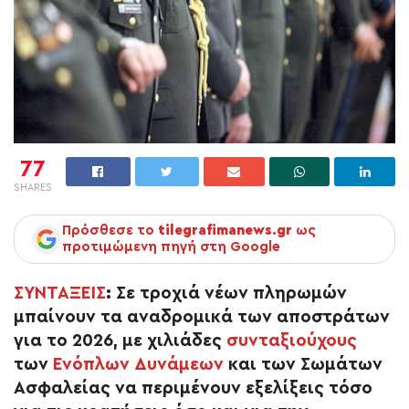
77
SHARES
Πρόσθεσε το
tilegrafimanews.gr
ως
προτιμώμενη πηγή στη Google
ΣΥΝΤΑΞΕΙΣ
:
Σε τροχιά νέων πληρωμών
μπαίνουν τα αναδρομικά των αποστράτων
για το 2026, με χιλιάδες
συνταξιούχους
των
Ενόπλων Δυνάμεων
και των Σωμάτων
Ασφαλείας να περιμένουν εξελίξεις τόσο