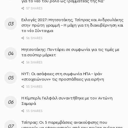
για το νέο του ρόλο ως Γραμματέας της ΝΔ”
57 SHARES
Εκλογές 2027: Μητσοτάκης, Τσίπρας και Ανδρουλάκης
στην πρώτη γραμμή – Η μάχη για τη διακυβέρνηση και
το νέο Σύνταγμα
56 SHARES
Μητσοτάκης: Ποντάρει σε συμφωνία για τις τιμές με
τα σούπερ μάρκετ
56 SHARES
NYT: Οι ασάφειες στη συμφωνία ΗΠΑ – Ιράν
«στοιχειώνουν» τις προσπάθειες για ειρήνη
55 SHARES
Η Κίμπερλι Γκιλφόιλ συναντήθηκε με τον Αντώνη
Σαμαρά
55 SHARES
Τσίπρας: Οι 5 παρεμβάσεις ανακούφισης που
μπορούν να εφαρμοστούν από την πρώτη ημέρα της