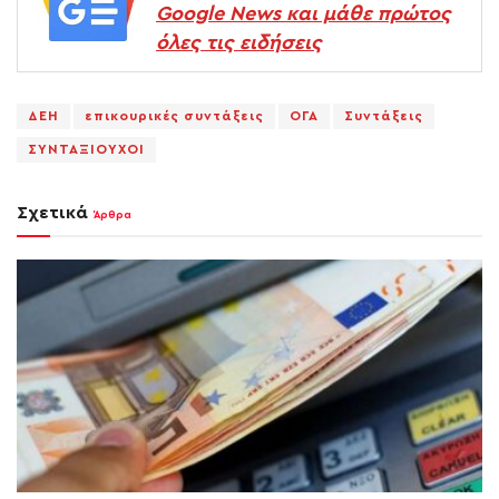
Google News και μάθε πρώτος
όλες τις ειδήσεις
ΔΕΗ
επικουρικές συντάξεις
ΟΓΑ
Συντάξεις
ΣΥΝΤΑΞΙΟΥΧΟΙ
Σχετικά
Άρθρα