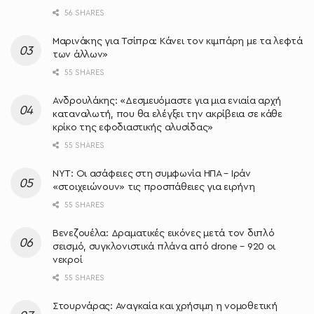
56 SHARES
Μαρινάκης για Τσίπρα: Κάνει τον κιμπάρη με τα λεφτά
των άλλων»
55 SHARES
Ανδρουλάκης: «Δεσμευόμαστε για μια ενιαία αρχή
καταναλωτή, που θα ελέγξει την ακρίβεια σε κάθε
κρίκο της εφοδιαστικής αλυσίδας»
55 SHARES
NYT: Οι ασάφειες στη συμφωνία ΗΠΑ – Ιράν
«στοιχειώνουν» τις προσπάθειες για ειρήνη
55 SHARES
Βενεζουέλα: Δραματικές εικόνες μετά τον διπλό
σεισμό, συγκλονιστικά πλάνα από drone – 920 οι
νεκροί
55 SHARES
Στουρνάρας: Αναγκαία και χρήσιμη η νομοθετική