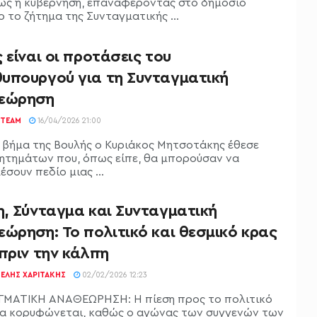
ως η κυβέρνηση, επαναφέροντας στο δημόσιο
 το ζήτημα της Συνταγματικής ...
 είναι οι προτάσεις του
υπουργού για τη Συνταγματική
εώρηση
TEAM
16/04/2026 21:00
 βήμα της Βουλής ο Κυριάκος Μητσοτάκης έθεσε
ζητημάτων που, όπως είπε, θα μπορούσαν να
σουν πεδίο μιας ...
η, Σύνταγμα και Συνταγματική
ώρηση: Το πολιτικό και θεσμικό κρας
πριν την κάλπη
ΕΛΉΣ ΧΑΡΙΤΆΚΗΣ
02/02/2026 12:23
ΜΑΤΙΚΗ ΑΝΑΘΕΩΡΗΣΗ: Η πίεση προς το πολιτικό
α κορυφώνεται, καθώς ο αγώνας των συγγενών των