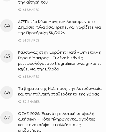
την αίτησή του
61 SHARES
ΑΣΕΠ: Νέο Κύμα Μόνιμων Διορισμών στο
Δημόσιο: Όλα όσα Πρέπει να Γνωρίζετε για
την Προκήρυξη 5Κ/2026
61 SHARES
Καύσωνας στην Ευρώπη: Γιατί «ψήνεται» η
Γηραιά Ήπειρος – Τι λένε διεθνείς
μετεωρολόγοι στο tilegrafimanews.gr και τι
ισχύει για την Ελλάδα
61 SHARES
Τα βήματα της Ν.Δ. προς την Αυτοδυναμία
και την πολιτική σταθερότητα της χώρας
59 SHARES
ΟΣΔΕ 2026: Ξεκινά η πιλοτική υποβολή
αιτήσεων – Πότε πληρώνονται αγρότες
και κτηνοτρόφοι, τι αλλάζει στις
επιδοτήσεις