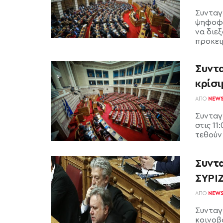
Συνταγ
ψηφοφο
να διε
προκειμ
Συντ
κρίσ
ΑΠΌ
NEW
Συνταγ
στις 11
τεθούν
Συντ
ΣΥΡΙ
ΑΠΌ
NEW
Συνταγ
κοινοβ