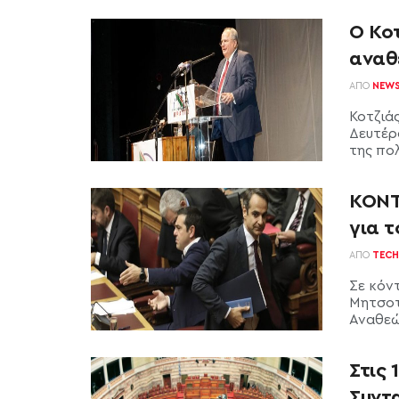
Ο Κοτ
αναθ
ΑΠΌ
NEW
Κοτζιά
Δευτέρ
της πολ
ΚΟΝΤ
για τ
ΑΠΌ
TECH
Σε κόν
Μητσοτ
Αναθεώ
Στις 
Συντ