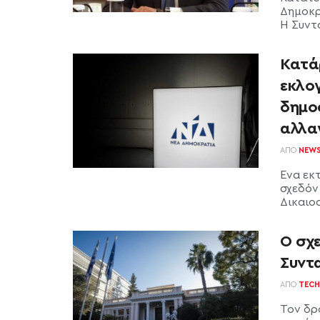
Δημοκρ
Η Συντ
Κατά
εκλο
δημο
αλλα
ΑΠΌ
NEW
Ένα εκ
σχεδόν
Δικαιοσ
Ο σχ
Συντ
ΑΠΌ
TECH
Τον δρό