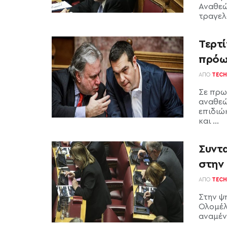
Αναθεώ
τραγελα
Τερτ
πρόω
ΑΠΌ
TECH
Σε πρω
αναθεώ
επιδιώ
και ...
Συντ
στην
ΑΠΌ
TECH
Στην ψ
Ολομέλ
αναμένε