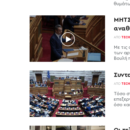
θυμάτω
ΜΗΤΣ
αναθ
ΑΠΌ
TECH
Με τις
των αρ
Βουλή η
Συντ
ΑΠΌ
TECH
Τόσο σ
επεξερ
όσο και
Οι τε