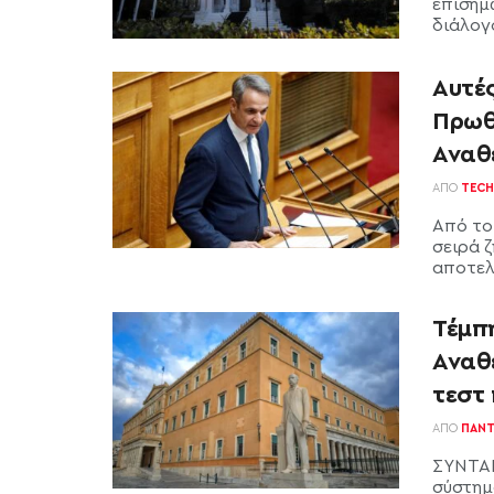
επισήμ
διάλογο
Αυτές
Πρωθ
Αναθ
ΑΠΌ
TECH
Από το
σειρά 
αποτελέ
Τέμπ
Αναθε
τεστ 
ΑΠΌ
ΠΑΝΤ
ΣΥΝΤΑΓ
σύστημ