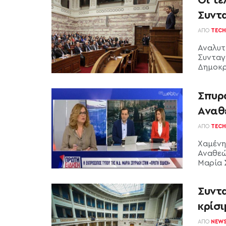
Συντ
ΑΠΌ
TECH
Αναλυτ
Συνταγ
Δημοκρ
Σπυρ
Αναθ
ΑΠΌ
TECH
Χαμένη
Αναθεώ
Μαρία 
Συντ
κρίσ
ΑΠΌ
NEW