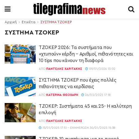
Αρχική
Ετικέτα
ΣΥΣΤΗΜΑ ΤΖΟΚΕΡ
ΣΥΣΤΗΜΑ ΤΖΟΚΕΡ
ΤΖΟΚΕΡ 2026: Τα συστήματα που
«χτυπούν» κέρδη – Αριθμοί, πιθανότητες και
10 tips που κάνουν τη διαφορά
ΑΠΌ
ΠΑΝΤΕΛΉΣ ΧΑΡΙΤΆΚΗΣ
09/01/2026 13:02
ΣΥΣΤΗΜΑ ΤΖΟΚΕΡ που έχεις πολλές
πιθανότητες να κερδίσεις
ΑΠΌ
ΚΑΤΕΡΊΝΑ ΘΕΟΧΆΡΗ
26/03/2025 17:18
ΤΖΟΚΕΡ: Συστήματα 45 και 25- Η καλύτερη
επιλογή
ΑΠΌ
ΠΑΝΤΕΛΉΣ ΧΑΡΙΤΆΚΗΣ
15/01/2025 17:51 - ΕΝΗΜΈΡΩΣΗ 30/01/2025 15:38