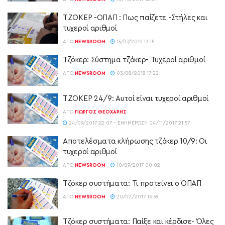
ΤΖΟΚΕΡ -ΟΠΑΠ : Πως παίζετε -Στήλες και
τυχεροί αριθμοί
ΑΠΌ
NEWSROOM
15/07/2019 13:15
Τζόκερ: Σύστημα τζόκερ- Τυχεροί αριθμοί
ΑΠΌ
NEWSROOM
03/08/2018 17:22
ΤΖΟΚΕΡ 24/9: Αυτοί είναι τυχεροί αριθμοί
ΑΠΌ
ΓΙΏΡΓΟΣ ΘΕΟΧΆΡΗΣ
24/09/2017 22:07 - ΕΝΗΜΈΡΩΣΗ 04/11/2017 21:57
Αποτελέσματα κλήρωσης τζόκερ 10/9: Οι
τυχεροί αριθμοί
ΑΠΌ
NEWSROOM
10/09/2017 00:02
Τζόκερ συστήματα: Τι προτείνει ο ΟΠΑΠ
ΑΠΌ
NEWSROOM
20/02/2017 13:38
Τζόκερ συστήματα: Παίξε και κέρδισε- Όλες