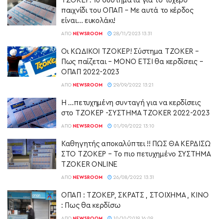
ΤΖΟΚΕΡ: 10 συστήματα για το τυχερό
παιχνίδι του ΟΠΑΠ – Με αυτά το κέρδος
είναι… ευκολάκι!
ΑΠΌ
NEWSROOM
28/11/2023 13:31
Οι ΚΩΔΙΚΟΙ ΤΖΟΚΕΡ! Σύστημα TZOKER –
Πως παίζεται – ΜΟΝΟ ΕΤΣΙ θα κερδίσεις –
ΟΠΑΠ 2022-2023
ΑΠΌ
NEWSROOM
29/09/2022 13:21
Η …πετυχημένη συνταγή για να κερδίσεις
στο ΤΖΟΚΕΡ -ΣΥΣΤΗΜΑ TZOKER 2022-2023
ΑΠΌ
NEWSROOM
01/09/2022 13:10
Καθηγητής αποκαλύπτει !! ΠΩΣ ΘΑ ΚΕΡΔΙΣΩ
ΣΤΟ ΤΖΟΚΕΡ – Το πιο πετυχημένο ΣΥΣΤΗΜΑ
TZOKER ONLINE
ΑΠΌ
NEWSROOM
26/08/2022 13:31
ΟΠΑΠ : ΤΖΟΚΕΡ, ΣΚΡΑΤΣ , ΣΤΟΙΧΗΜΑ , ΚΙΝΟ
: Πως θα κερδίσω
ΑΠΌ
NEWSROOM
10/10/2019 16:09