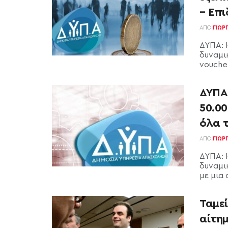
– Επι
ΑΠΌ
ΓΙΏΡ
ΔΥΠΑ: 
δυναμι
voucher
ΔΥΠΑ
50.00
όλα 
ΑΠΌ
ΓΙΏΡ
ΔΥΠΑ: 
δυναμι
με μια 
Ταμεί
αίτημ