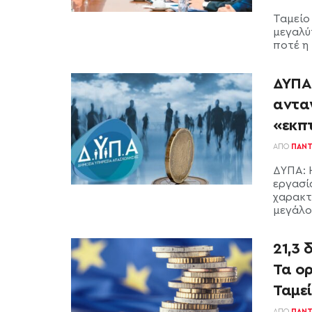
Ταμείο
μεγαλύ
ποτέ η 
ΔΥΠΑ
ανταγ
«εκπτ
ΑΠΌ
ΠΑΝΤ
ΔΥΠΑ: 
εργασί
χαρακτ
μεγάλου
21,3 
Τα ο
Ταμε
ΑΠΌ
ΠΑΝΤ