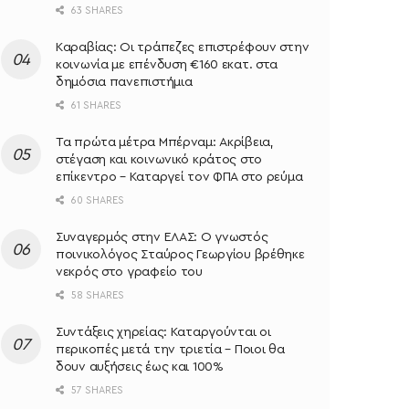
63 SHARES
Καραβίας: Οι τράπεζες επιστρέφουν στην
κοινωνία με επένδυση €160 εκατ. στα
δημόσια πανεπιστήμια
61 SHARES
Τα πρώτα μέτρα Μπέρναμ: Ακρίβεια,
στέγαση και κοινωνικό κράτος στο
επίκεντρο – Kαταργεί τον ΦΠΑ στο ρεύμα
60 SHARES
Συναγερμός στην ΕΛΑΣ: Ο γνωστός
ποινικολόγος Σταύρος Γεωργίου βρέθηκε
νεκρός στο γραφείο του
58 SHARES
Συντάξεις χηρείας: Καταργούνται οι
περικοπές μετά την τριετία – Ποιοι θα
δουν αυξήσεις έως και 100%
57 SHARES