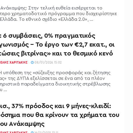
 Ανάκαμψης: Στην τελική ευθεία εισέρχεται το
τερο χρηματοδοτικό πρόγραμμα που διαχειρίστηκε
Ελλάδα. Το εθνικό σχέδιο «Ελλάδα 2.0»⁠, ...
: 6 συμβάσεις, 0% πραγματικός
ωνισμός – Το έργο των €2,7 εκατ., οι
ώσεις βιτρίνας» και το θεσμικό κενό
ΕΛΉΣ ΧΑΡΙΤΆΚΗΣ
08/01/2026 15:02
Η υπόθεση της «σύζευξης προσφοράς και ζήτησης
ας» της ΔΥΠΑ εξελίσσεται σε ένα από τα πλέον
ηριστικά παραδείγματα διοικητικής στρέβλωσης
 ...
δισ., 37% πρόοδος και 9 μήνες-κλειδί:
ρόσημα που θα κρίνουν τα χρήματα του
ίου Ανάκαμψης
ΕΛΉΣ ΧΑΡΙΤΆΚΗΣ
16/11/2025 13:11