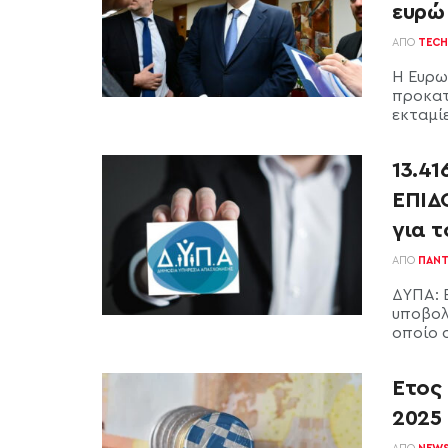
ευρώ
ΑΠΌ
TECH
Η Ευρω
προκατ
εκταμί
13.41
ΕΠΙΔ
για 
ΑΠΌ
ΠΑΝΤ
ΔΥΠΑ: 
υποβολ
οποίο σ
Έτος
2025 