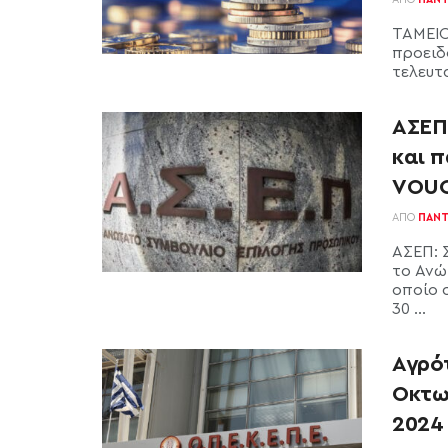
ΤΑΜΕΙΟ
προειδ
τελευτ
ΑΣΕΠ:
και 
VOUC
ΑΠΌ
ΠΑΝΤ
ΑΣΕΠ: 
το Ανώ
οποίο 
30 ...
Αγρό
Οκτω
2024 