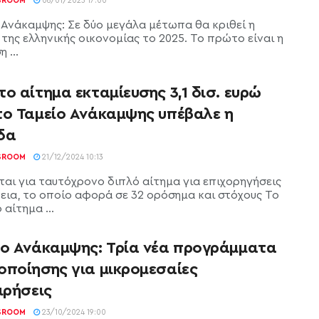
SROOM
06/01/2025 17:00
 Ανάκαμψης: Σε δύο μεγάλα μέτωπα θα κριθεί η
της ελληνικής οικονομίας το 2025. Το πρώτο είναι η
 ...
ο αίτημα εκταμίευσης 3,1 δισ. ευρώ
το Ταμείο Ανάκαμψης υπέβαλε η
δα
SROOM
21/12/2024 10:13
ται για ταυτόχρονο διπλό αίτημα για επιχορηγήσεις
νεια, το οποίο αφορά σε 32 ορόσημα και στόχους Το
αίτημα ...
ίο Ανάκαμψης: Τρία νέα προγράμματα
οποίησης για μικρομεσαίες
ιρήσεις
SROOM
23/10/2024 19:00