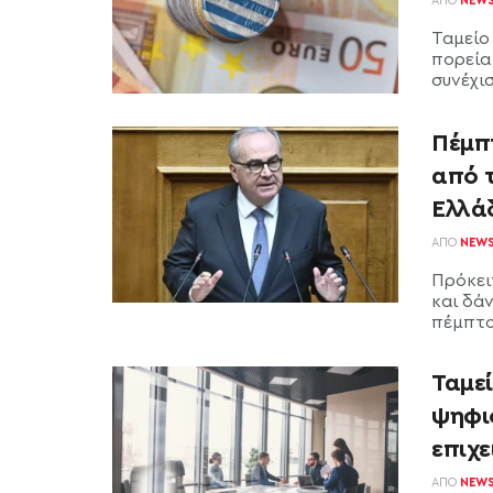
ΑΠΌ
NEW
Ταμείο
πορεία 
συνέχιση
Πέμπτ
από 
Ελλά
ΑΠΌ
NEW
Πρόκει
και δά
πέμπτο 
Ταμε
ψηφι
επιχε
ΑΠΌ
NEW