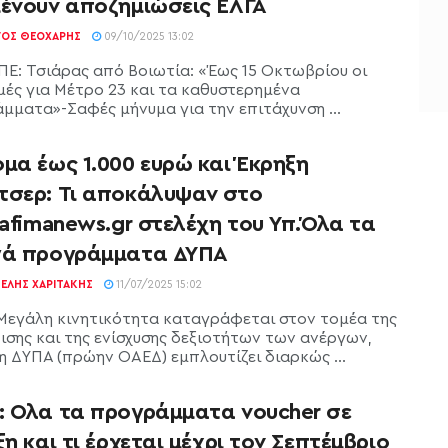
μένουν αποζημιώσεις ΕΛΓΑ
ΓΟΣ ΘΕΟΧΆΡΗΣ
09/10/2025 13:02
Ε: Τσιάρας από Βοιωτία: «Έως 15 Οκτωβρίου οι
ές για Μέτρο 23 και τα καθυστερημένα
μματα»-Σαφές μήνυμα για την επιτάχυνση ...
μα έως 1.000 ευρώ και Έκρηξη
τσερ: Τι αποκάλυψαν στο
rafimanews.gr στελέχη του Υπ.Όλα τα
γά προγράμματα ΔΥΠΑ
ΕΛΉΣ ΧΑΡΙΤΆΚΗΣ
11/07/2025 15:02
Μεγάλη κινητικότητα καταγράφεται στον τομέα της
ισης και της ενίσχυσης δεξιοτήτων των ανέργων,
η ΔΥΠΑ (πρώην ΟΑΕΔ) εμπλουτίζει διαρκώς ...
: Όλα τα προγράμματα voucher σε
ξη και τι έρχεται μέχρι τον Σεπτέμβριο