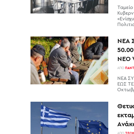
Ταμείο
Κυβερν
«Ενίσχ
Πολιτισ
ΝΕΑ 
50.0
ΝΕΟ 
ΑΠΌ
ΠΑΝΤ
ΝΕΑ ΣΥ
ΕΩΣ ΤΕ
Οκτωβρί
Θετι
εκταμ
Ανάκ
ΑΠΌ
TECH