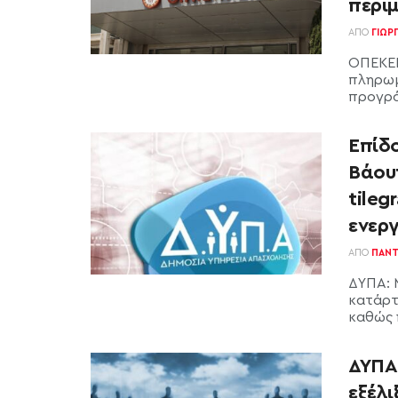
περι
ΑΠΌ
ΓΙΏΡ
ΟΠΕΚΕΠ
πληρωμ
προγρά
Επίδο
Βάου
tileg
ενερ
ΑΠΌ
ΠΑΝΤ
ΔΥΠΑ: 
κατάρτ
καθώς 
ΔΥΠΑ
εξέλι