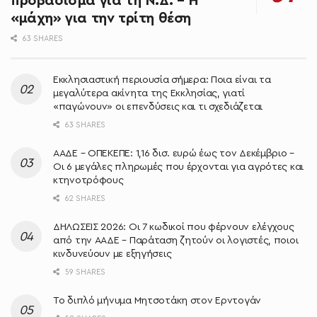
προβάδισμα για τη Ν.Δ. – Η
«μάχη» για την τρίτη θέση
63 SHARES
Εκκλησιαστική περιουσία σήμερα: Ποια είναι τα
μεγαλύτερα ακίνητα της Εκκλησίας, γιατί
«παγώνουν» οι επενδύσεις και τι σχεδιάζεται
63 SHARES
ΑΑΔΕ – ΟΠΕΚΕΠΕ: 1,16 δισ. ευρώ έως τον Δεκέμβριο –
Οι 6 μεγάλες πληρωμές που έρχονται για αγρότες και
κτηνοτρόφους
62 SHARES
ΔΗΛΩΣΕΙΣ 2026: Οι 7 κωδικοί που φέρνουν ελέγχους
από την ΑΑΔΕ – Παράταση ζητούν οι λογιστές, ποιοι
κινδυνεύουν με εξηγήσεις
59 SHARES
Το διπλό μήνυμα Μητσοτάκη στον Ερντογάν