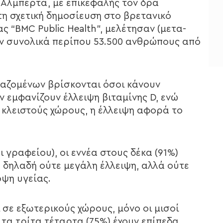
 Αλμπέρτα, με επικεφαλής τον δρα
η σχετική δημοσίευση στο βρετανικό
ς “BMC Public Health”, μελέτησαν (μετα-
ν συνολικά περίπου 53.500 ανθρώπους από
αζομένων βρίσκονται όσοι κάνουν
ν εμφανίζουν έλλειψη βιταμίνης D, ενώ
 κλειστούς χώρους, η έλλειψη αφορά το
ι γραφείου), οι εννέα στους δέκα (91%)
, δηλαδή ούτε μεγάλη έλλειψη, αλλά ούτε
οψη υγείας.
 σε εξωτερικούς χώρους, μόνο οι μισοί
ώ τα τρίτα τέταρτα (75%) έχουν επίπεδα