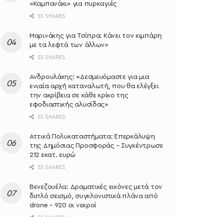
«Καμπανάκι» για πυρκαγιές
55 SHARES
Μαρινάκης για Τσίπρα: Κάνει τον κιμπάρη
με τα λεφτά των άλλων»
55 SHARES
Ανδρουλάκης: «Δεσμευόμαστε για μια
ενιαία αρχή καταναλωτή, που θα ελέγξει
την ακρίβεια σε κάθε κρίκο της
εφοδιαστικής αλυσίδας»
55 SHARES
Αττικά Πολυκαταστήματα: Επερκάλυψη
της Δημόσιας Προσφοράς – Συγκέντρωσε
212 εκατ. ευρώ
55 SHARES
Βενεζουέλα: Δραματικές εικόνες μετά τον
διπλό σεισμό, συγκλονιστικά πλάνα από
drone – 920 οι νεκροί