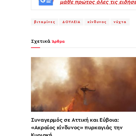
μάθε πρώτος όλες τις ειδήσε
βιταμίνες
ΔΟΥΛΕΙΑ
κίνδυνος
νύχτα
Σχετικά
Άρθρα
Συναγερμός σε Αττική και Εύβοια:
«Ακραίος κίνδυνος» πυρκαγιάς την
Κυριακή