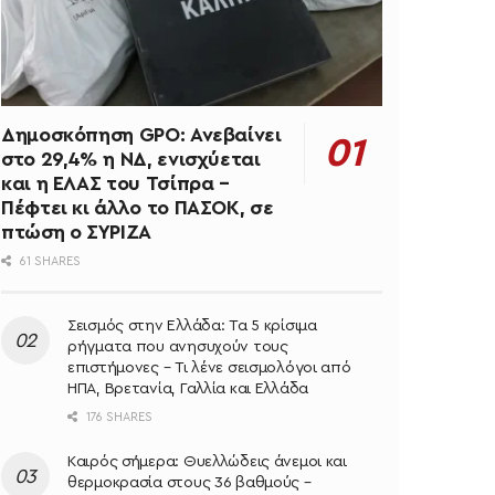
Δημοσκόπηση GPO: Ανεβαίνει
στο 29,4% η ΝΔ, ενισχύεται
και η ΕΛΑΣ του Τσίπρα –
Πέφτει κι άλλο το ΠΑΣΟΚ, σε
πτώση ο ΣΥΡΙΖΑ
61 SHARES
Σεισμός στην Ελλάδα: Τα 5 κρίσιμα
ρήγματα που ανησυχούν τους
επιστήμονες – Τι λένε σεισμολόγοι από
ΗΠΑ, Βρετανία, Γαλλία και Ελλάδα
176 SHARES
Καιρός σήμερα: Θυελλώδεις άνεμοι και
θερμοκρασία στους 36 βαθμούς –