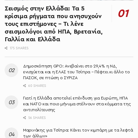
Σεισμός στην Ελλάδα: Τα 5
κρίσιμα ρήγματα που ανησυχούν
τους επιστήμονες – Τι λένε
σεισμολόγοι από ΗΠΑ, Βρετανία,
Γαλλία και Ελλάδα
175 SHARES
Δημοσκόπηση GPO: Ανεβαίνει στο 29,4% η ΝΔ,
ενισχύεται και η ΕΛΑΣ του Τσίπρα – Πέφτει κι άλλο το
ΠΑΣΟΚ, σε πτώση ο ΣΥΡΙΖΑ
60 SHARES
Γιατί η Ελλάδα αποτελεί επένδυση για Ευρώπη, ΗΠΑ
και ΝΑΤΟ και ποιο μήνυμα στέλνουν στα κόμματα της
αντιπολίτευσης
56 SHARES
Μαρινάκης για Τσίπρα: Κάνει τον κιμπάρη με τα λεφτά
των άλλων»