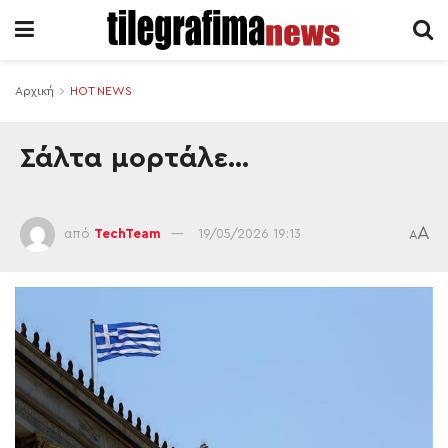
Αρχική
HOT NEWS
Σάλτα μορτάλε…
A
από
TechTeam
19/05/2026 19:13
A