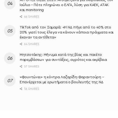
Ιούλιο – Πότε πληρώνει ο ΕΛΓΑ, λύση για ΚΑΕΚ, ΑΤΑΚ
και monitoring
66 SHARES
TikTok από τον Σαμαρά: «Η ΝΔ πήγε από το 40% στο
20% γιατί τους έλεγα να κάνουν κάποια πράγματα και
έκαναν τα αντίθετα»
64 SHARES
Μητσοτάκης: Μήνυμα κατά της βίας και πακέτο
παρεμβάσεων για συντάξεις, αγρότες και ακρίβεια
57 SHARES
«Φουντώνει» η κόντρα Λαζαρίδη-Φαραντούρη –
Επανέρχεται με ερωτήματα ο βουλευτής της ΝΔ
56 SHARES