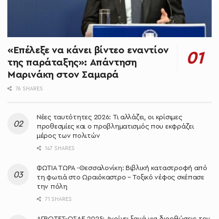
«Επέλεξε να κάνει βίντεο εναντίον
της παράταξης»: Απάντηση
Μαρινάκη στον Σαμαρά
76 SHARES
Νέες ταυτότητες 2026: Τι αλλάζει, οι κρίσιμες
προθεσμίες και ο προβληματισμός που εκφράζει
μέρος των πολιτών
147 SHARES
ΦΩΤΙΑ ΤΩΡΑ -Θεσσαλονίκη: Βιβλική καταστροφή από
τη φωτιά στο Ωραιόκαστρο – Τοξικό νέφος σκέπασε
την πόλη
71 SHARES
ΑΓΡΟΤΕΣ-ΟΣΔΕ 2025: Ανοίγει ξανά για διορθώσεις τον