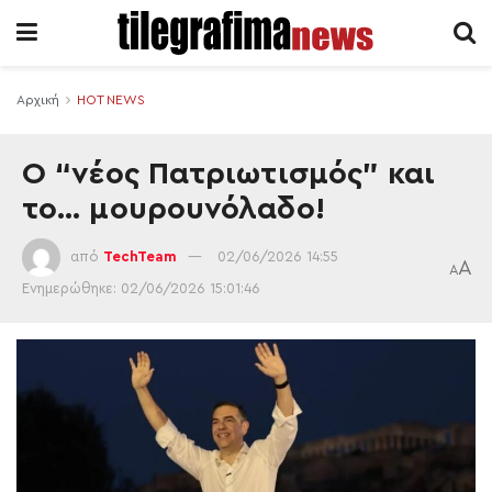
Αρχική
HOT NEWS
Ο “νέος Πατριωτισμός” και
το… μουρουνόλαδο!
από
TechTeam
02/06/2026 14:55
A
A
Ενημερώθηκε: 02/06/2026 15:01:46