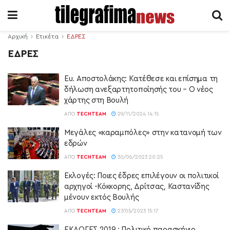
Αρχική
Ετικέτα
ΕΔΡΕΣ
ΕΔΡΕΣ
Ευ. Αποστολάκης: Κατέθεσε και επίσημα τη
δήλωση ανεξαρτητοποίησής του – Ο νέος
χάρτης στη Βουλή
ΑΠΌ
TECHTEAM
29/11/2024 14:15
Μεγάλες «καραμπόλες» στην κατανομή των
εδρών
ΑΠΌ
TECHTEAM
30/06/2023 20:25
Εκλογές: Ποιες έδρες επιλέγουν οι πολιτικοί
αρχηγοί -Κόκκορης, Δρίτσας, Καστανίδης
μένουν εκτός Βουλής
ΑΠΌ
TECHTEAM
27/05/2023 15:17
ΕΚΛΟΓΕΣ 2019 : Πολιτικό παρασκήνιο….