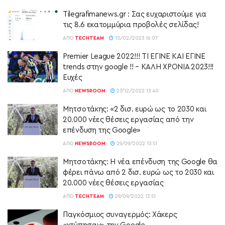
Tilegrafimanews.gr : Σας ευχαριστούμε για
τις 8.6 εκατομμύρια προβολές σελίδας!
ΑΠΌ
TECHTEAM
10/02/2023 16:07
Premier League 2022!!! ΤΙ ΕΓΙΝΕ ΚΑΙ ΕΓΙΝΕ
trends στην google !! – ΚΑΛΗ ΧΡΟΝΙΑ 2023!!!
Ευχές
ΑΠΌ
NEWSROOM
27/12/2022 13:40
Μητσοτάκης: «2 δισ. ευρώ ως το 2030 και
20.000 νέες θέσεις εργασίας από την
επένδυση της Google»
ΑΠΌ
NEWSROOM
29/09/2022 13:51
Μητσοτάκης: Η νέα επένδυση της Google θα
φέρει πάνω από 2 δισ. ευρώ ως το 2030 και
20.000 νέες θέσεις εργασίας
ΑΠΌ
TECHTEAM
29/09/2022 13:51
Παγκόσμιος συναγερμός: Χάκερς