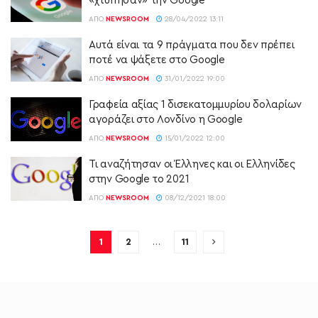
«χτύπησαν» την Google
ΑΠΌ
NEWSROOM
28/04/2022 13:11
Αυτά είναι τα 9 πράγματα που δεν πρέπει
ποτέ να ψάξετε στο Google
ΑΠΌ
NEWSROOM
31/01/2022 19:00
Γραφεία αξίας 1 δισεκατομμυρίου δολαρίων
αγοράζει στο Λονδίνο η Google
ΑΠΌ
NEWSROOM
15/01/2022 12:00
Τι αναζήτησαν οι Έλληνες και οι Ελληνίδες
στην Google το 2021
ΑΠΌ
NEWSROOM
08/12/2021 18:00
1
2
…
11