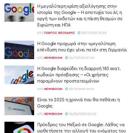
Η μεγαλύτερη κρίση αξιολόγησης στην
ιστορία της Google – Η αποτυχία του AI, η
οργή των εκδοτών και η πίεση θεσμών σε
Ευρώπη και ΗΠΑ
ΑΠΌ
ΓΙΏΡΓΟΣ ΘΕΟΧΆΡΗΣ
30/11/2025 12:00
Η Google προχωρά στην «μεγαλύτερη
επένδυση που έχει γίνει ποτέ» στη Γερμανία
ΑΠΌ
NEWSROOM
06/11/2025 21:00
Η Google διαψεύδει τη διαρροή 183 εκατ.
κωδικών πρόσβασης – «Οι χρήστες
παραμένουν προστατευμένοι»
ΑΠΌ
NEWSROOM
29/10/2025 16:00
Είναι το 2025 η χρονιά που θα πεθάνει η
Google;
ΑΠΌ
NEWSROOM
06/06/2025 20:00
Πρόεδρος του Μεξικό σε Google: Λάθος να
υιοθετήσετε την αλλαγή του ονόματος του