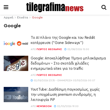
Αρχική
Ετικέτα
Google
Google
Το AI πλάνο της Google και του Reddit
κατέρρευσε (“Gone Sideways”)
ΑΠΌ
ΓΙΏΡΓΟΣ ΘΕΟΧΆΡΗΣ
02/08/2026 15:00
Google: Αποκαλύφθηκε 11μηνο μπλοκάρισμα
δεδομένων – Στο σκοτάδι χιλιάδες
ενημερωτικά sites για το traffic
ΑΠΌ
ΓΙΏΡΓΟΣ ΘΕΟΧΆΡΗΣ
02/05/2026 23:35 - ΕΝΗΜΈΡΩΣΗ 03/05/2026 00:07
YoutTube: Διαθέσιμη παγκοσμίως, χωρίς
την υποχρέωση premium συνδρομής, η
λειτουργία PiP
ΑΠΌ
NEWSROOM
02/05/2026 19:00