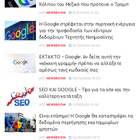
Κόλπου του Μεξικό που πρότεινε ο Τραμπ
ΑΠΌ
NEWSROOM
31/01/2025 11:00
Η Google στρέφεται στην πυρηνική ενέργεια
για την τροφοδοσία των κέντρων
δεδομένων Τεχνητής Νοημοσύνης
ΑΠΌ
NEWSROOM
16/10/2024 06:00
ΕΚΤΑΚΤΟ – Google: Αν δείτε αυτή την
«κόκκινη γραμμή» πρέπει να αλλάξετε
αμέσως τους κωδικούς σας
ΑΠΌ
NEWSROOM
02/10/2024 19:00
SEO ΚΑΙ GOOGLE – Tips για τα site και την
καλύτερη κατάταξη
ΑΠΌ
NEWSROOM
11/09/2024 12:00
Είναι επίσημο! Η Google θα καταστρέψει τα
δεδομένα περιήγησης εκατομμυρίων
χρηστών
ΑΠΌ
NEWSROOM
04/04/2024 13:01