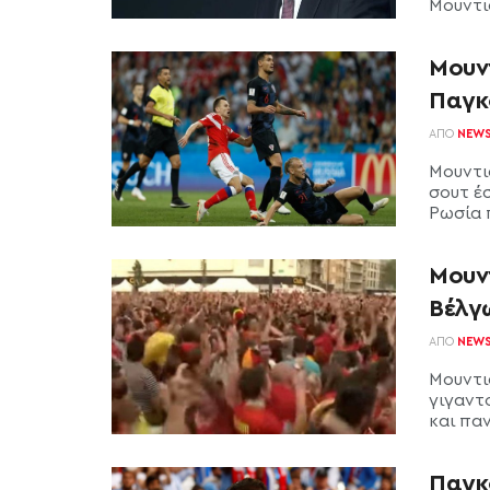
Μουντιά
Μουντ
Παγκ
ΑΠΌ
NEW
Μουντι
σουτ έ
Ρωσία π
Μουν
Βέλγ
ΑΠΌ
NEW
Μουντιά
γιγαντ
και παν
Παγκ