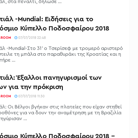
λ, στα πέναλτι, δήλωσε ...
ιάλ -Mundial: Ειδήσεις για το
όσμιο Κύπελλο Ποδοσφαίρου 2018
SROOM
07/07/2018 22:48
άλ -Mundial-Στο 31' ο Τσερίσεφ με τρομερό αριστερό
στειλε τη μπάλα στο παραθυράκι της Κροατίας και η
ήρε ...
τιάλ: Έξαλλοι πανηγυρισμοί των
ων για την πρόκριση
SROOM
07/07/2018 11:30
λ: Οι Βέλγοι βγήκαν στις πλατείες που είχαν στηθεί
οοθόνες για να δουν την αναμέτρηση με τη Βραζιλία
ηγύρισαν ...
όσμιο Κύπελλο Ποδοσφαίρου 2018 –