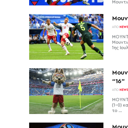
Μουντιά
Μουντ
ΑΠΌ
NEW
ΜΟΥΝΤΙ
Μουντιά
1ης Ιουλ
Μουν
“16”
ΑΠΌ
NEW
ΜΟΥΝΤΙ
(1-0) 
το ...
Μουντ