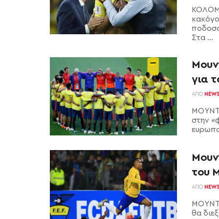
ΚΟΛΟΜΒ
κακόγο
ποδοσφ
Στα ...
Μουντ
για τ
ΑΠΌ
NEW
ΜΟΥΝΤΙ
στην «
ευρωπαϊ
Μουν
του Μ
ΑΠΌ
NEW
ΜΟΥΝΤΙ
θα διεξ