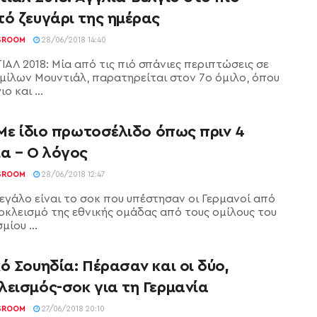
τό ζευγάρι της ημέρας
SROOM
28/06/2018 14:40
ΑΛ 2018: Μία από τις πιό σπάνιες περιπτώσεις σε
μίλων Μουντιάλ, παρατηρείται στον 7ο όμιλο, όπου
ο και ...
 Με ίδιο πρωτοσέλιδο όπως πριν 4
ια – Ο λόγος
SROOM
28/06/2018 12:47
Μεγάλο είναι το σοκ που υπέστησαν οι Γερμανοί από
οκλεισμό της εθνικής ομάδας από τους ομίλους του
ίου ...
ό Σουηδία: Πέρασαν και οι δύο,
λεισμός-σοκ για τη Γερμανία
SROOM
27/06/2018 20:10