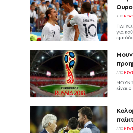
Ουρο
ΑΠΌ
NEW
ΠΑΓΚΟΣ
για κο
εμπόδι
Μουν
προη
ΑΠΌ
NEW
ΜΟΥΝΤΙΑ
είναι ο
Κολομ
παίκ
ΑΠΌ
NEW