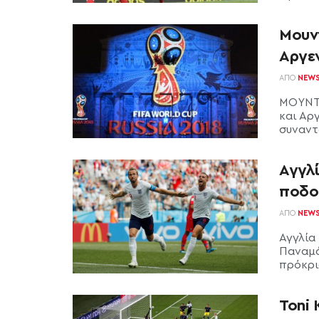
Μουν
Αργεν
ΑΠΌ
NEW
ΜΟΥΝΤΙ
και Αρ
συναντώ
Αγγλί
ποδο
ΑΠΌ
NEW
Αγγλία
Παναμά
πρόκρισ
Toni 