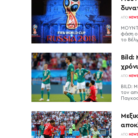
δυνα
ΑΠΌ
NEW
ΜΟΥΝΤΙ
φάση ο
το Βέλγι
Bild:
χρόν
ΑΠΌ
NEW
BILD: 
τον απ
Παγκοσμ
Μεξικ
αποκ
ΑΠΌ
NEW