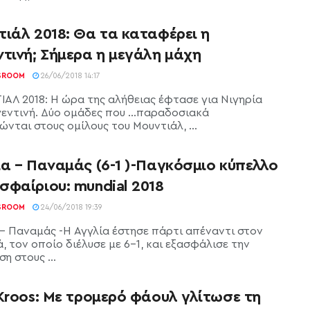
τιάλ 2018: Θα τα καταφέρει η
τινή; Σήμερα η μεγάλη μάχη
SROOM
26/06/2018 14:17
ΑΛ 2018: Η ώρα της αλήθειας έφτασε για Νιγηρία
γεντινή. Δύο ομάδες που ...παραδοσιακά
νται στους ομίλους του Μουντιάλ, ...
α – Παναμάς (6-1 )-Παγκόσμιο κύπελλο
σφαίριου: mundial 2018
SROOM
24/06/2018 19:39
 – Παναμάς -Η Αγγλία έστησε πάρτι απέναντι στον
, τον οποίο διέλυσε με 6-1, και εξασφάλισε την
η στους ...
Kroos: Με τρομερό φάουλ γλίτωσε τη