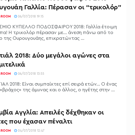
υγουάη Γαλλία: Πέρασαν οι “τρικολόρ”
SROOM
06/07/2018 19:15
ΜΙΟ ΚΥΠΕΛΛΟ ΠΟΔΟΣΦΑΙΡΟΥ 2018: Γαλλία έτοιμη
ύπα! Η τρικολόρ πέρασαν με… άνεση πάνω από το
ο της Ουρουγουάης, επικρατώντας ...
τιάλ 2018: Δύο μεγάλοι αγώνες στα
μιτελικά
SROOM
06/07/2018 13:55
Λ 2018: Είναι συμπαίκτες επί σειρά ετών... Ο ένας
 «βράχος» της άμυνας και ο άλλος, ο ηγέτης στην ...
βία Αγγλία: Απειλές δέχθηκαν οι
τες που έχασαν πέναλτι
SROOM
04/07/2018 12:47