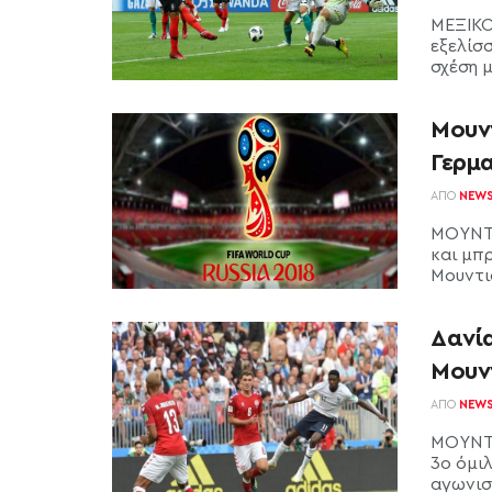
ΜΕΞΙΚΟ
εξελίσ
σχέση μ
Μουντ
Γερμ
ΑΠΌ
NEW
ΜΟΥΝΤΙ
και μπ
Μουντιά
Δανία
Μουν
ΑΠΌ
NEW
ΜΟΥΝΤΙ
3ο όμιλ
αγωνιστ