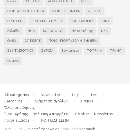
News
OAED.GR
ΑΓΡΟΤΙΚΑ ΝΕΑ
ΑΣΕΠ
ΓΙΟΡΤΑΖΟΥΝ ΣΗΜΕΡΑ
ΓΙΟΡΤΗ ΣΗΜΕΡΑ
ΔΙΕΘΝΗ
ΕΙΔΗΣΕΙΣ
ΕΙΔΗΣΕΙΣ ΣΗΜΕΡΑ
ΕΟΡΤΟΛΟΓΙΟ
ΕΦΚΑ
Ελλάδα
ΗΠΑ
ΚΟΡΟΝΟΙΟΣ
Μητσοτάκης
ΝΕΑ
ΟΑΕΔ
ΟΠΕΚΕΠΕ
ΠΟΙΟΙ ΓΙΟΡΤΑΖΟΥΝ ΣΗΜΕΡΑ
ΣΥΝΤΑΞΙΟΥΧΟΙ
ΣΥΡΙΖΑ
Συντάξεις
ΤΟΥΡΚΙΑ
ΤΡΑΜΠ
καιρός
All categories
Newsletter
tags
test
useronline
Ανάρτηση σχολίων
ΑΡΧΙΚΗ
Όλες οι ειδήσεις
Όροι Χρήσης – Πολιτική Απορρήτου – Cookies – Newsletter
Ποιοι είμαστε
ΡΟΗ ΕΙΔΗΣΕΩΝ
© 2015 - 2022
tilegrafimanews.gr
| Produced by
etouch